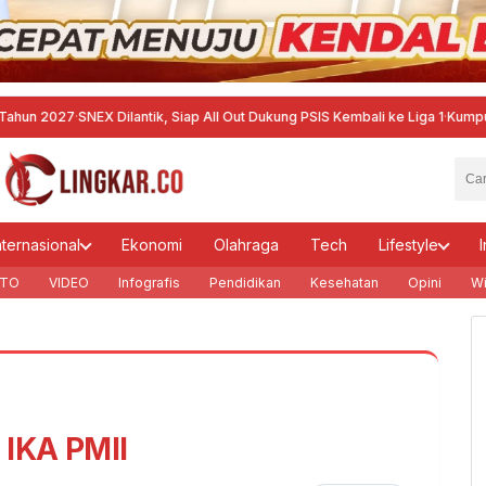
7
·
SNEX Dilantik, Siap All Out Dukung PSIS Kembali ke Liga 1
·
Kumpulkan Pelat
nternasional
Ekonomi
Olahraga
Tech
Lifestyle
I
TO
VIDEO
Infografis
Pendidikan
Kesehatan
Opini
Wi
IKA PMII