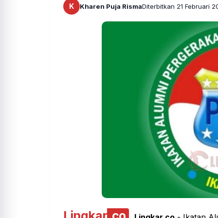
K
Kharen Puja Risma
Diterbitkan 21 Februari 
Lingkar
.co
Lingkar.co
- Ikatan A