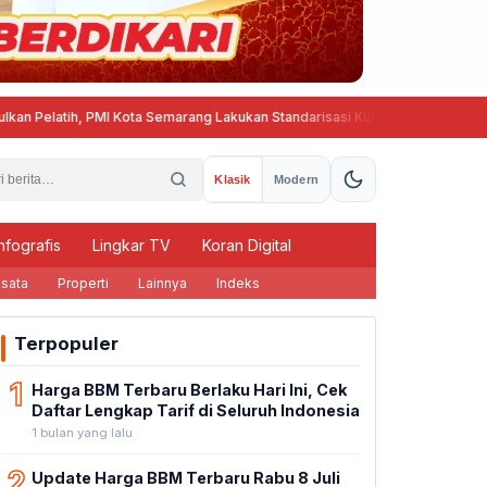
ih, PMI Kota Semarang Lakukan Standarisasi Kurikulum Pembinaan PMR dan
Klasik
Modern
nfografis
Lingkar TV
Koran Digital
sata
Properti
Lainnya
Indeks
Terpopuler
1
Harga BBM Terbaru Berlaku Hari Ini, Cek
Daftar Lengkap Tarif di Seluruh Indonesia
1 bulan yang lalu
2
Update Harga BBM Terbaru Rabu 8 Juli