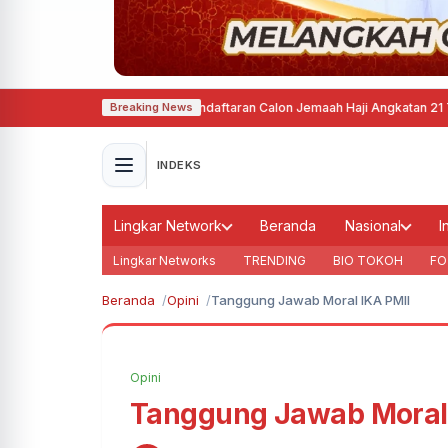
marang Mulai Buka Pendaftaran Calon Jemaah Haji Angkatan 21 Tahun 202
Breaking News
INDEKS
Lingkar Network
Beranda
Nasional
I
Lingkar Networks
TRENDING
BIO TOKOH
FO
Beranda
Opini
Tanggung Jawab Moral IKA PMII
Opini
Tanggung Jawab Moral 