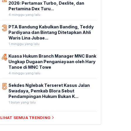
2026: Pertamax Turbo, Dexlite, dan
Pertamina Dex Turu...
4 minggu yang lalu
3
PTA Bandung Kabulkan Banding, Teddy
Pardiyana dan Bintang Ditetapkan Ahli
Waris Lina Jubae...
1 minggu yang lalu
4
Kuasa Hukum Branch Manager MNC Bank
Ungkap Dugaan Penganiayaan oleh Hary
Tanoe di MNC Towe
4 minggu yang lalu
5
Sekdes Nglebak Terseret Kasus Jalan
Swadaya, Pemkab Blora Sebut
Pendampingan Hukum Bukan K...
1 bulan yang lalu
LIHAT SEMUA TRENDING