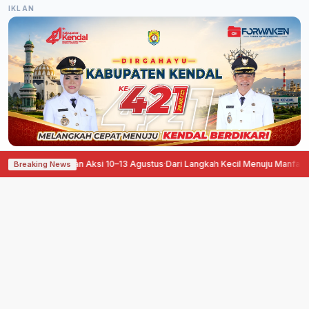
IKLAN
Sepele Siapkan Aksi 10–13 Agustus
·
Dari Langkah Kecil Menuju Manfaat Besar
Breaking News