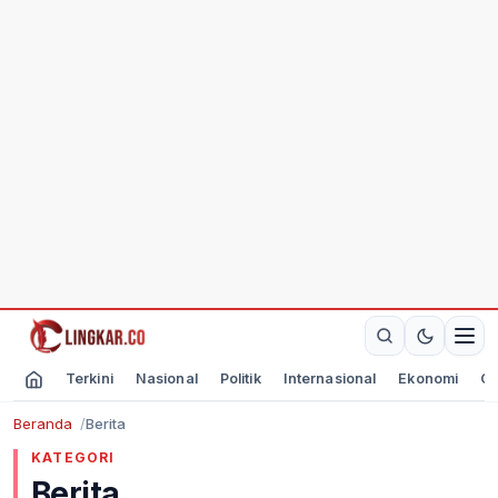
Terkini
Nasional
Politik
Internasional
Ekonomi
Ol
Beranda
Berita
KATEGORI
Berita