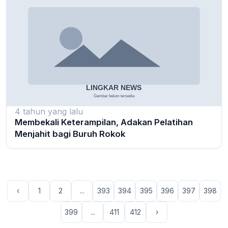
4 tahun yang lalu
Membekali Keterampilan, Adakan Pelatihan
Menjahit bagi Buruh Rokok
‹
1
2
...
393
394
395
396
397
398
399
...
411
412
›