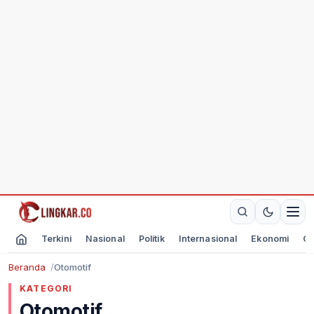
Terkini
Nasional
Politik
Internasional
Ekonomi
Ol
Beranda
Otomotif
KATEGORI
Otomotif