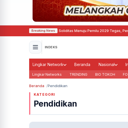
mokrat Semarang Perkuat Soliditas Menuju Pemilu 2029
·
Tegas, Pemkot Bandu
Breaking News
INDEKS
Lingkar Network
Beranda
Nasional
I
Lingkar Networks
TRENDING
BIO TOKOH
FO
Beranda
Pendidikan
KATEGORI
Pendidikan