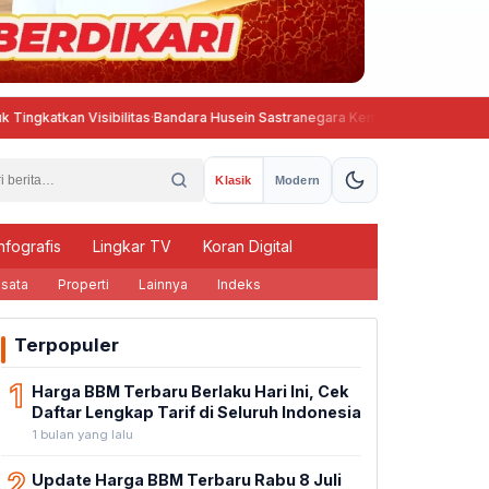
n Visibilitas
·
Bandara Husein Sastranegara Kembali Beroperasi, Wings A
Klasik
Modern
nfografis
Lingkar TV
Koran Digital
sata
Properti
Lainnya
Indeks
Terpopuler
1
Harga BBM Terbaru Berlaku Hari Ini, Cek
Daftar Lengkap Tarif di Seluruh Indonesia
1 bulan yang lalu
2
Update Harga BBM Terbaru Rabu 8 Juli