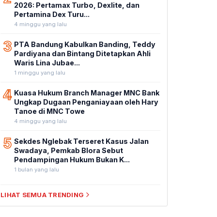
2026: Pertamax Turbo, Dexlite, dan
Pertamina Dex Turu...
4 minggu yang lalu
3
PTA Bandung Kabulkan Banding, Teddy
Pardiyana dan Bintang Ditetapkan Ahli
Waris Lina Jubae...
1 minggu yang lalu
4
Kuasa Hukum Branch Manager MNC Bank
Ungkap Dugaan Penganiayaan oleh Hary
Tanoe di MNC Towe
4 minggu yang lalu
5
Sekdes Nglebak Terseret Kasus Jalan
Swadaya, Pemkab Blora Sebut
Pendampingan Hukum Bukan K...
1 bulan yang lalu
LIHAT SEMUA TRENDING