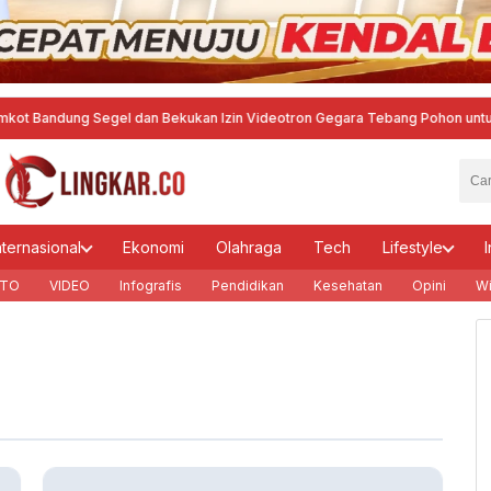
ng Segel dan Bekukan Izin Videotron Gegara Tebang Pohon untuk Tingkatka
nternasional
Ekonomi
Olahraga
Tech
Lifestyle
I
TO
VIDEO
Infografis
Pendidikan
Kesehatan
Opini
Wi