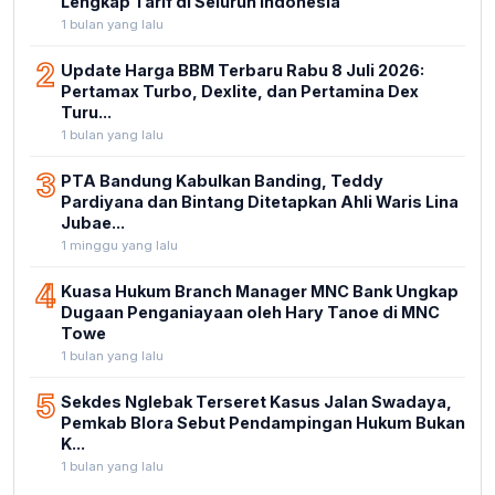
Lengkap Tarif di Seluruh Indonesia
1 bulan yang lalu
2
Update Harga BBM Terbaru Rabu 8 Juli 2026:
Pertamax Turbo, Dexlite, dan Pertamina Dex
Turu...
1 bulan yang lalu
3
PTA Bandung Kabulkan Banding, Teddy
Pardiyana dan Bintang Ditetapkan Ahli Waris Lina
Jubae...
1 minggu yang lalu
4
Kuasa Hukum Branch Manager MNC Bank Ungkap
Dugaan Penganiayaan oleh Hary Tanoe di MNC
Towe
1 bulan yang lalu
5
Sekdes Nglebak Terseret Kasus Jalan Swadaya,
Pemkab Blora Sebut Pendampingan Hukum Bukan
K...
1 bulan yang lalu