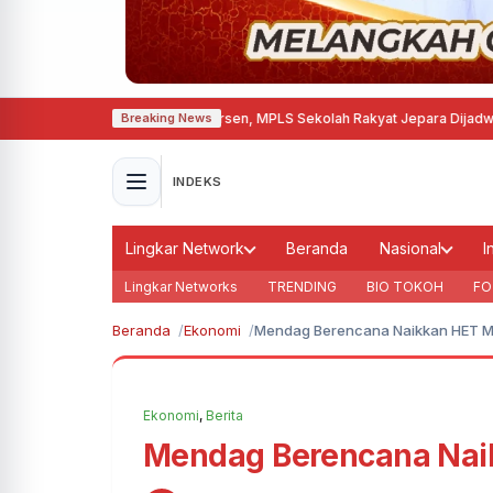
 Gedung Capai 95 Persen, MPLS Sekolah Rakyat Jepara Dijadwalkan 20 
Breaking News
INDEKS
Lingkar Network
Beranda
Nasional
I
Lingkar Networks
TRENDING
BIO TOKOH
FO
Beranda
Ekonomi
Mendag Berencana Naikkan HET M
Ekonomi
,
Berita
Mendag Berencana Nai