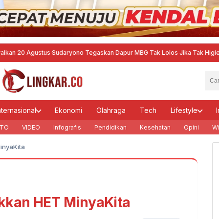
Agustus
·
Sudaryono Tegaskan Dapur MBG Tak Lolos Jika Tak Higienis
·
Muktam
nternasional
Ekonomi
Olahraga
Tech
Lifestyle
I
TO
VIDEO
Infografis
Pendidikan
Kesehatan
Opini
Wi
inyaKita
kkan HET MinyaKita