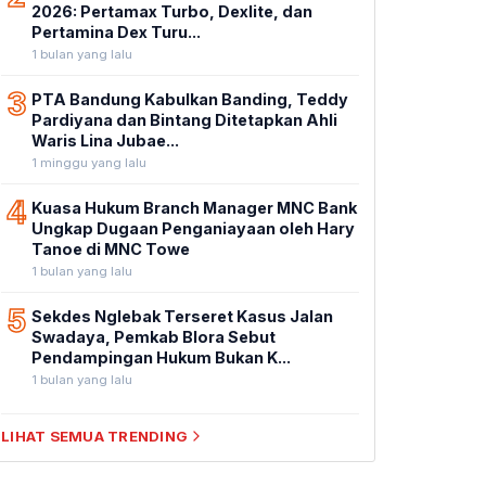
2026: Pertamax Turbo, Dexlite, dan
Pertamina Dex Turu...
1 bulan yang lalu
3
PTA Bandung Kabulkan Banding, Teddy
Pardiyana dan Bintang Ditetapkan Ahli
Waris Lina Jubae...
1 minggu yang lalu
4
Kuasa Hukum Branch Manager MNC Bank
Ungkap Dugaan Penganiayaan oleh Hary
Tanoe di MNC Towe
1 bulan yang lalu
5
Sekdes Nglebak Terseret Kasus Jalan
Swadaya, Pemkab Blora Sebut
Pendampingan Hukum Bukan K...
1 bulan yang lalu
LIHAT SEMUA TRENDING