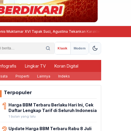
ar XVI Tapak Suci, Agustina Tekankan Karakter Generasi Muda
Pemb
Klasik
Modern
nfografis
Lingkar TV
Koran Digital
sata
Properti
Lainnya
Indeks
Terpopuler
1
Harga BBM Terbaru Berlaku Hari Ini, Cek
Daftar Lengkap Tarif di Seluruh Indonesia
1 bulan yang lalu
2
Update Harga BBM Terbaru Rabu 8 Juli