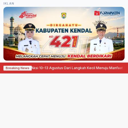
IKLAN
an Aksi 10–13 Agustus
·
Dari Langkah Kecil Menuju Manfaat Besar, Pegadaian 
Breaking News