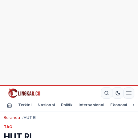
Terkini
Nasional
Politik
Internasional
Ekonomi
Ol
Beranda
HUT RI
TAG
HUT RI