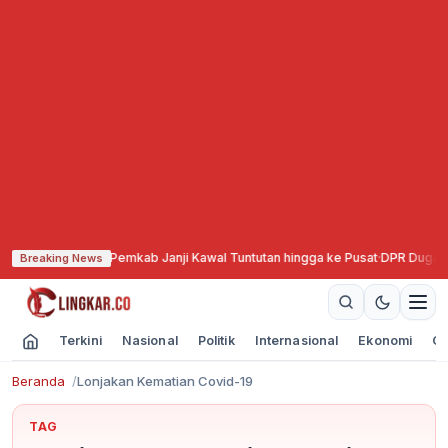
gas Gelar Aksi, Pemkab Janji Kawal Tuntutan hingga ke Pusat
·
DPR Duga Ada
Breaking News
Terkini
Nasional
Politik
Internasional
Ekonomi
Ol
Beranda
Lonjakan Kematian Covid-19
TAG