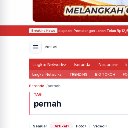
 Permanen di Cepu Mulai Disiapkan, Pematangan Lahan Telan Rp12,63 Milia
Breaking News
INDEKS
Lingkar Network
Beranda
Nasional
I
Lingkar Networks
TRENDING
BIO TOKOH
FO
Beranda
pernah
TAG
pernah
Semua
Artikel
Foto
Video
1
1
1
0