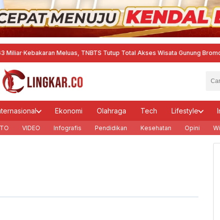
r
·
Kebakaran Meluas, TNBTS Tutup Total Akses Wisata Gunung Bromo
·
Aktif
nternasional
Ekonomi
Olahraga
Tech
Lifestyle
I
TO
VIDEO
Infografis
Pendidikan
Kesehatan
Opini
Wi