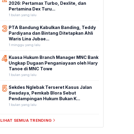
2026: Pertamax Turbo, Dexlite, dan
Pertamina Dex Turu...
1 bulan yang lalu
3
PTA Bandung Kabulkan Banding, Teddy
Pardiyana dan Bintang Ditetapkan Ahli
Waris Lina Jubae...
1 minggu yang lalu
4
Kuasa Hukum Branch Manager MNC Bank
Ungkap Dugaan Penganiayaan oleh Hary
Tanoe di MNC Towe
1 bulan yang lalu
5
Sekdes Nglebak Terseret Kasus Jalan
Swadaya, Pemkab Blora Sebut
Pendampingan Hukum Bukan K...
1 bulan yang lalu
LIHAT SEMUA TRENDING