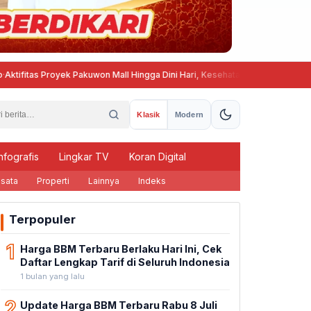
itas Proyek Pakuwon Mall Hingga Dini Hari, Kesehatan dan Ketenangan Wa
Klasik
Modern
nfografis
Lingkar TV
Koran Digital
sata
Properti
Lainnya
Indeks
Terpopuler
1
Harga BBM Terbaru Berlaku Hari Ini, Cek
Daftar Lengkap Tarif di Seluruh Indonesia
1 bulan yang lalu
2
Update Harga BBM Terbaru Rabu 8 Juli