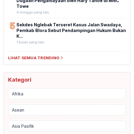
Dugaan Penganiayaan oleh Hary Tanoe di MNC
Towe
4 minggu yang lalu
5
Sekdes Nglebak Terseret Kasus Jalan Swadaya,
Pemkab Blora Sebut Pendampingan Hukum Bukan
K...
1 bulan yang lalu
LIHAT SEMUA TRENDING
Kategori
Afrika
Asean
Asia Pasifik