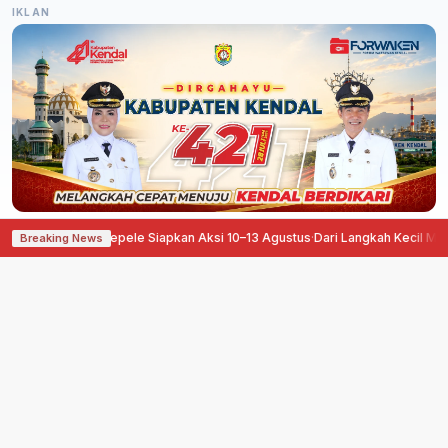
IKLAN
angan, Pati Ora Sepele Siapkan Aksi 10–13 Agustus
·
Dari Langkah Kecil Menu
Breaking News