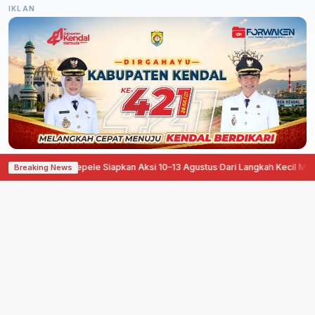
IKLAN
ngan, Pati Ora Sepele Siapkan Aksi 10–13 Agustus
·
Dari Langkah Kecil Menuj
Breaking News