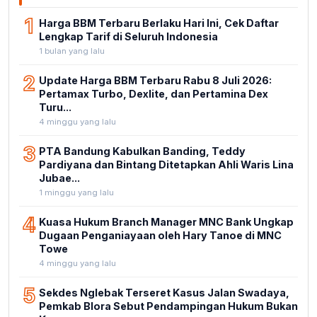
1
Harga BBM Terbaru Berlaku Hari Ini, Cek Daftar
Lengkap Tarif di Seluruh Indonesia
1 bulan yang lalu
2
Update Harga BBM Terbaru Rabu 8 Juli 2026:
Pertamax Turbo, Dexlite, dan Pertamina Dex
Turu...
4 minggu yang lalu
3
PTA Bandung Kabulkan Banding, Teddy
Pardiyana dan Bintang Ditetapkan Ahli Waris Lina
Jubae...
1 minggu yang lalu
4
Kuasa Hukum Branch Manager MNC Bank Ungkap
Dugaan Penganiayaan oleh Hary Tanoe di MNC
Towe
4 minggu yang lalu
5
Sekdes Nglebak Terseret Kasus Jalan Swadaya,
Pemkab Blora Sebut Pendampingan Hukum Bukan