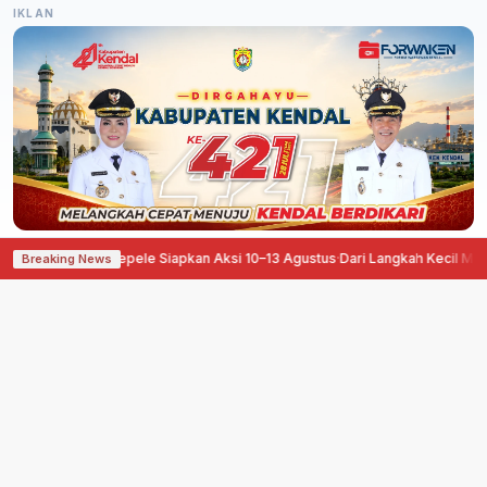
IKLAN
ngan, Pati Ora Sepele Siapkan Aksi 10–13 Agustus
·
Dari Langkah Kecil Menuj
Breaking News