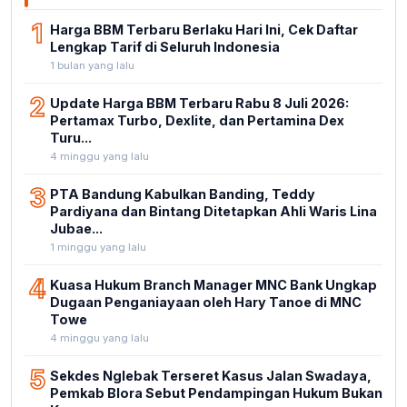
1
Harga BBM Terbaru Berlaku Hari Ini, Cek Daftar
Lengkap Tarif di Seluruh Indonesia
1 bulan yang lalu
2
Update Harga BBM Terbaru Rabu 8 Juli 2026:
Pertamax Turbo, Dexlite, dan Pertamina Dex
Turu...
4 minggu yang lalu
3
PTA Bandung Kabulkan Banding, Teddy
Pardiyana dan Bintang Ditetapkan Ahli Waris Lina
Jubae...
1 minggu yang lalu
4
Kuasa Hukum Branch Manager MNC Bank Ungkap
Dugaan Penganiayaan oleh Hary Tanoe di MNC
Towe
4 minggu yang lalu
5
Sekdes Nglebak Terseret Kasus Jalan Swadaya,
Pemkab Blora Sebut Pendampingan Hukum Bukan