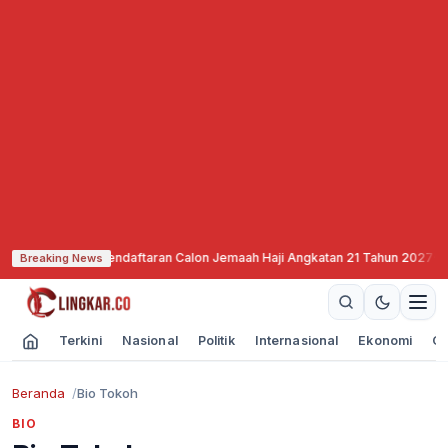
g Mulai Buka Pendaftaran Calon Jemaah Haji Angkatan 21 Tahun 2027
·
SNEX
Breaking News
Terkini
Nasional
Politik
Internasional
Ekonomi
Ol
Beranda
Bio Tokoh
BIO