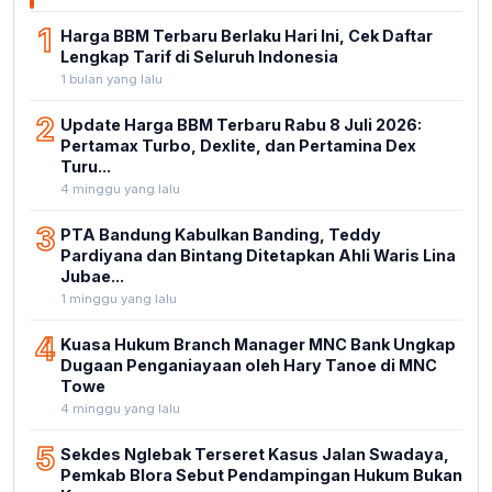
1
Harga BBM Terbaru Berlaku Hari Ini, Cek Daftar
Lengkap Tarif di Seluruh Indonesia
1 bulan yang lalu
2
Update Harga BBM Terbaru Rabu 8 Juli 2026:
Pertamax Turbo, Dexlite, dan Pertamina Dex
Turu...
4 minggu yang lalu
3
PTA Bandung Kabulkan Banding, Teddy
Pardiyana dan Bintang Ditetapkan Ahli Waris Lina
Jubae...
1 minggu yang lalu
4
Kuasa Hukum Branch Manager MNC Bank Ungkap
Dugaan Penganiayaan oleh Hary Tanoe di MNC
Towe
4 minggu yang lalu
5
Sekdes Nglebak Terseret Kasus Jalan Swadaya,
Pemkab Blora Sebut Pendampingan Hukum Bukan