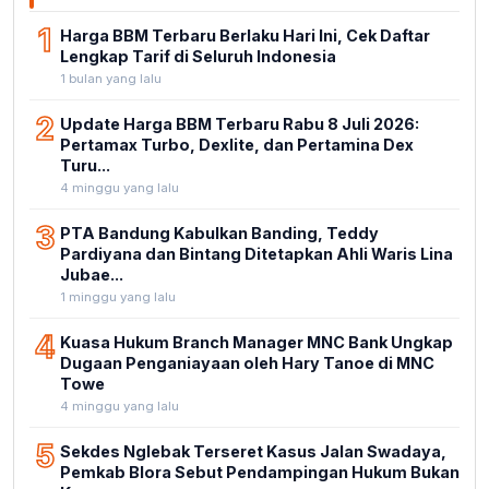
1
Harga BBM Terbaru Berlaku Hari Ini, Cek Daftar
Lengkap Tarif di Seluruh Indonesia
1 bulan yang lalu
2
Update Harga BBM Terbaru Rabu 8 Juli 2026:
Pertamax Turbo, Dexlite, dan Pertamina Dex
Turu...
4 minggu yang lalu
3
PTA Bandung Kabulkan Banding, Teddy
Pardiyana dan Bintang Ditetapkan Ahli Waris Lina
Jubae...
1 minggu yang lalu
4
Kuasa Hukum Branch Manager MNC Bank Ungkap
Dugaan Penganiayaan oleh Hary Tanoe di MNC
Towe
4 minggu yang lalu
5
Sekdes Nglebak Terseret Kasus Jalan Swadaya,
Pemkab Blora Sebut Pendampingan Hukum Bukan