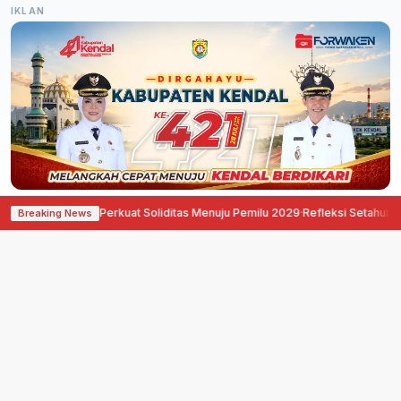
IKLAN
mokrat Semarang Perkuat Soliditas Menuju Pemilu 2029
·
Refleksi Setahun Per
Breaking News