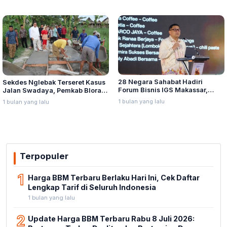
28 Negara Sahabat Hadiri
Sekdes Nglebak Terseret Kasus
Forum Bisnis IGS Makassar,
Jalan Swadaya, Pemkab Blora
Munafri Tawarkan Investasi
Sebut Pendampingan Hukum
1 bulan yang lalu
1 bulan yang lalu
Stadion Untia
Bukan Kewenangannya
Terpopuler
1
Harga BBM Terbaru Berlaku Hari Ini, Cek Daftar
Lengkap Tarif di Seluruh Indonesia
1 bulan yang lalu
2
Update Harga BBM Terbaru Rabu 8 Juli 2026: