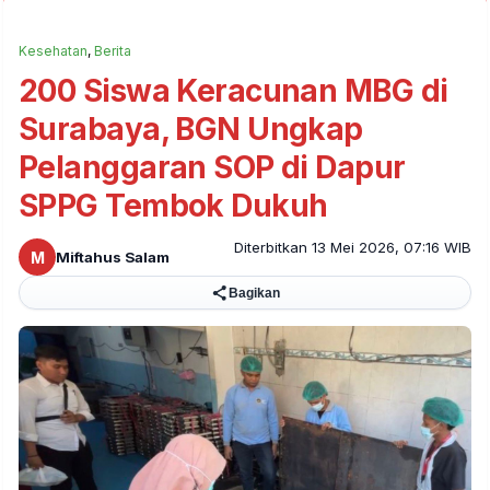
Kesehatan
,
Berita
200 Siswa Keracunan MBG di
Surabaya, BGN Ungkap
Pelanggaran SOP di Dapur
SPPG Tembok Dukuh
Diterbitkan 13 Mei 2026, 07:16 WIB
M
Miftahus Salam
Bagikan