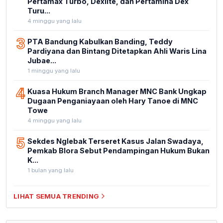
Pertamax Turbo, Dexlite, dan Pertamina Dex
Turu...
4 minggu yang lalu
3
PTA Bandung Kabulkan Banding, Teddy
Pardiyana dan Bintang Ditetapkan Ahli Waris Lina
Jubae...
1 minggu yang lalu
4
Kuasa Hukum Branch Manager MNC Bank Ungkap
Dugaan Penganiayaan oleh Hary Tanoe di MNC
Towe
4 minggu yang lalu
5
Sekdes Nglebak Terseret Kasus Jalan Swadaya,
Pemkab Blora Sebut Pendampingan Hukum Bukan
K...
1 bulan yang lalu
LIHAT SEMUA TRENDING