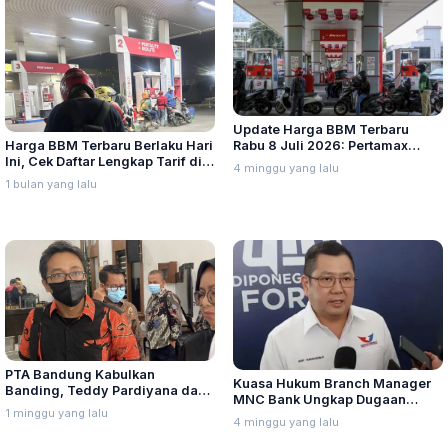
Update Harga BBM Terbaru
Harga BBM Terbaru Berlaku Hari
Rabu 8 Juli 2026: Pertamax
Ini, Cek Daftar Lengkap Tarif di
Turbo, Dexlite, dan Pertamina
4 minggu yang lalu
Seluruh Indonesia
Dex Turun
1 bulan yang lalu
PTA Bandung Kabulkan
Kuasa Hukum Branch Manager
Banding, Teddy Pardiyana dan
MNC Bank Ungkap Dugaan
Bintang Ditetapkan Ahli Waris
1 minggu yang lalu
Penganiayaan oleh Hary Tanoe
4 minggu yang lalu
Lina Jubaedah
di MNC Towe