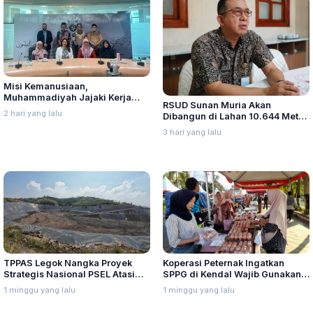
Misi Kemanusiaan,
Muhammadiyah Jajaki Kerja
RSUD Sunan Muria Akan
Sama Pelayanan Kanker Bagi
2 hari yang lalu
Dibangun di Lahan 10.644 Meter
Warga Palestina di Yordania
Persegi, Perizinan Mulai Diurus
3 hari yang lalu
TPPAS Legok Nangka Proyek
Koperasi Peternak Ingatkan
Strategis Nasional PSEL Atasi
SPPG di Kendal Wajib Gunakan
Sampah di Bandung Raya
Telur Lokal, Sesuai Kesepakatan
1 minggu yang lalu
1 minggu yang lalu
Jawa Tengah