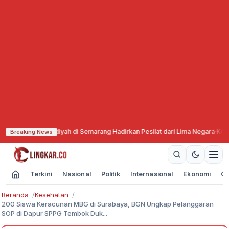
ammadiyah di Semarang Hadirkan Pesilat dari Lima Negara
·
Komisi X DPR Mi
Breaking News
Terkini
Nasional
Politik
Internasional
Ekonomi
Ol
Beranda
Kesehatan
200 Siswa Keracunan MBG di Surabaya, BGN Ungkap Pelanggaran
SOP di Dapur SPPG Tembok Duk...