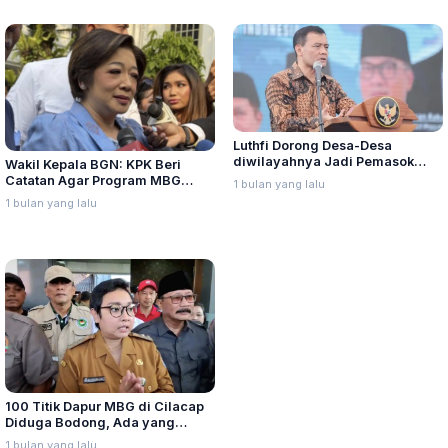
Luthfi Dorong Desa-Desa
diwilayahnya Jadi Pemasok
Wakil Kepala BGN: KPK Beri
Bahan Pangan Program MBG
Catatan Agar Program MBG
1 bulan yang lalu
untuk Perkuat Ekonomi Lokal
Tepat Sasaran
1 bulan yang lalu
100 Titik Dapur MBG di Cilacap
Diduga Bodong, Ada yang
Berada di Area Hutan dan
1 bulan yang lalu