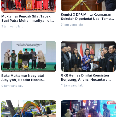
Komisi X DPR Minta Keamanan
Muktamar Pencak Silat Tapak
Sekolah Diperketat Usai Temuan
Suci Putra Muhammadiyah di
Senjata dan Narkotika
3 jam yang lalu
Semarang Hadirkan Pesilat dari
3 jam yang lalu
Lima Negara
GKR Hemas Dinilai Konsisten
Buka Muktamar Nasyiatul
Berjuang, Aliansi Nusantara
Aisyiyah, Haedar Nashir
Berikan Penghargaan Sebagai
Ingatkan Berorganisasi Untuk
11 jam yang lalu
9 jam yang lalu
Perempuan Pejuang Otonomi
Perjuangkan Nilai, Bukan
Daerah
Sebatas Berkumpul