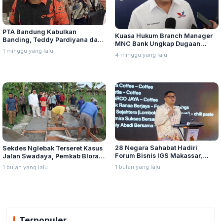
PTA Bandung Kabulkan
Kuasa Hukum Branch Manager
Banding, Teddy Pardiyana dan
MNC Bank Ungkap Dugaan
Bintang Ditetapkan Ahli Waris
1 minggu yang lalu
Penganiayaan oleh Hary Tanoe
4 minggu yang lalu
Lina Jubaedah
di MNC Towe
28 Negara Sahabat Hadiri
Sekdes Nglebak Terseret Kasus
Forum Bisnis IGS Makassar,
Jalan Swadaya, Pemkab Blora
Munafri Tawarkan Investasi
Sebut Pendampingan Hukum
1 bulan yang lalu
1 bulan yang lalu
Stadion Untia
Bukan Kewenangannya
Terpopuler