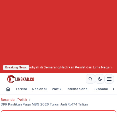
a Muhammadiyah di Semarang Hadirkan Pesilat dari Lima Negara
·
Komisi X D
Breaking News
Terkini
Nasional
Politik
Internasional
Ekonomi
Ol
Beranda
Politik
DPR Pastikan Pagu MBG 2026 Turun Jadi Rp174 Triliun