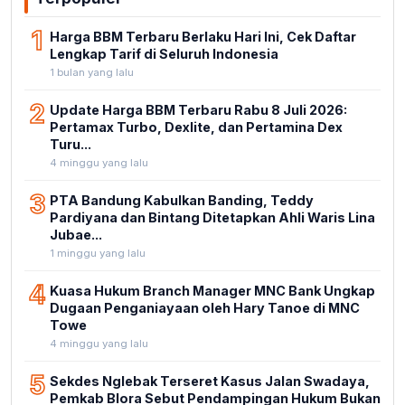
1
Harga BBM Terbaru Berlaku Hari Ini, Cek Daftar
Lengkap Tarif di Seluruh Indonesia
1 bulan yang lalu
2
Update Harga BBM Terbaru Rabu 8 Juli 2026:
Pertamax Turbo, Dexlite, dan Pertamina Dex
Turu...
4 minggu yang lalu
3
PTA Bandung Kabulkan Banding, Teddy
Pardiyana dan Bintang Ditetapkan Ahli Waris Lina
Jubae...
1 minggu yang lalu
4
Kuasa Hukum Branch Manager MNC Bank Ungkap
Dugaan Penganiayaan oleh Hary Tanoe di MNC
Towe
4 minggu yang lalu
5
Sekdes Nglebak Terseret Kasus Jalan Swadaya,
Pemkab Blora Sebut Pendampingan Hukum Bukan