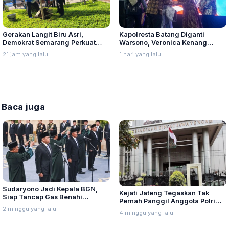
Gerakan Langit Biru Asri,
Kapolresta Batang Diganti
Demokrat Semarang Perkuat
Warsono, Veronica Kenang
Soliditas Menuju Pemilu 2029
Kedatangannya Disambut Banjir
21 jam yang lalu
1 hari yang lalu
Baca juga
Sudaryono Jadi Kepala BGN,
Kejati Jateng Tegaskan Tak
Siap Tancap Gas Benahi
Pernah Panggil Anggota Polri
Program MBG
2 minggu yang lalu
soal SPPG
4 minggu yang lalu