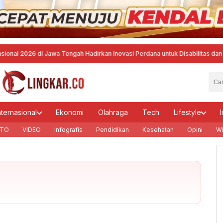
6 di Jawa Tengah Hadirkan Inovasi Perdana untuk Disabilitas dan Dewan H
nternasional
Ekonomi
Olahraga
Tech
Lifestyle
I
TO
VIDEO
Infografis
Pendidikan
Kesehatan
Opini
Wi