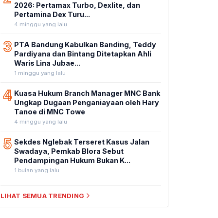
2026: Pertamax Turbo, Dexlite, dan
Pertamina Dex Turu...
4 minggu yang lalu
3
PTA Bandung Kabulkan Banding, Teddy
Pardiyana dan Bintang Ditetapkan Ahli
Waris Lina Jubae...
1 minggu yang lalu
4
Kuasa Hukum Branch Manager MNC Bank
Ungkap Dugaan Penganiayaan oleh Hary
Tanoe di MNC Towe
4 minggu yang lalu
5
Sekdes Nglebak Terseret Kasus Jalan
Swadaya, Pemkab Blora Sebut
Pendampingan Hukum Bukan K...
1 bulan yang lalu
LIHAT SEMUA TRENDING