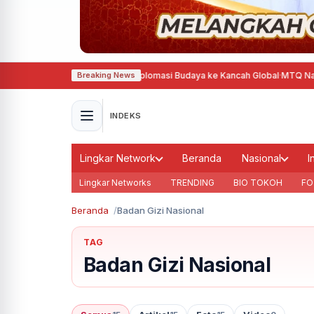
is, Agustina Dorong Diplomasi Budaya ke Kancah Global
·
MTQ Nasional 202
Breaking News
INDEKS
Lingkar Network
Beranda
Nasional
I
Lingkar Networks
TRENDING
BIO TOKOH
FO
Beranda
Badan Gizi Nasional
TAG
Badan Gizi Nasional