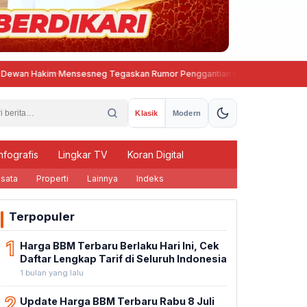
akim
·
Mensesneg Tegaskan Rumor Penggantian Kapolri Tidak Benar
S
Klasik
Modern
nfografis
Lingkar TV
Koran Digital
sata
Properti
Lainnya
Indeks
Terpopuler
1
Harga BBM Terbaru Berlaku Hari Ini, Cek
Daftar Lengkap Tarif di Seluruh Indonesia
1 bulan yang lalu
2
Update Harga BBM Terbaru Rabu 8 Juli