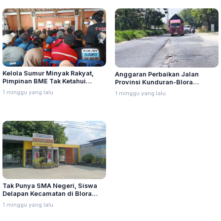
Kelola Sumur Minyak Rakyat,
Anggaran Perbaikan Jalan
Pimpinan BME Tak Ketahui
Provinsi Kunduran-Blora
Wujud Stampel
Dipangkas Jadi Rp2 Miliar
1 minggu yang lalu
1 minggu yang lalu
Tak Punya SMA Negeri, Siswa
Delapan Kecamatan di Blora
Terpaksa Tempuh Jarak Jauh
1 minggu yang lalu