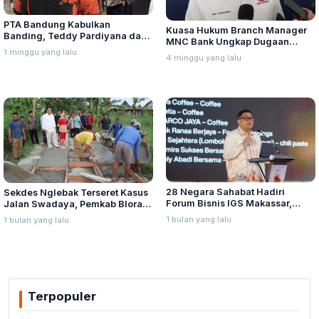
PTA Bandung Kabulkan
Kuasa Hukum Branch Manager
Banding, Teddy Pardiyana dan
MNC Bank Ungkap Dugaan
Bintang Ditetapkan Ahli Waris
1 minggu yang lalu
Penganiayaan oleh Hary Tanoe
4 minggu yang lalu
Lina Jubaedah
di MNC Towe
28 Negara Sahabat Hadiri
Sekdes Nglebak Terseret Kasus
Forum Bisnis IGS Makassar,
Jalan Swadaya, Pemkab Blora
Munafri Tawarkan Investasi
Sebut Pendampingan Hukum
1 bulan yang lalu
1 bulan yang lalu
Stadion Untia
Bukan Kewenangannya
Terpopuler