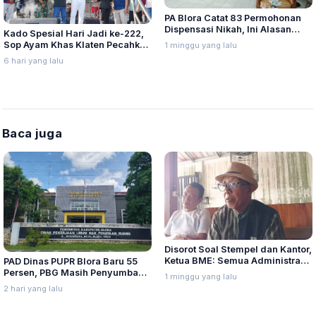
PA Blora Catat 83 Permohonan
Dispensasi Nikah, Ini Alasan
Kado Spesial Hari Jadi ke-222,
yang Paling Banyak Diajukan
Sop Ayam Khas Klaten Pecahkan
1 minggu yang lalu
Rekor MURI dan Dunia
6 hari yang lalu
Baca juga
Disorot Soal Stempel dan Kantor,
Ketua BME: Semua Administrasi
PAD Dinas PUPR Blora Baru 55
Sah dan Lengkap
Persen, PBG Masih Penyumbang
1 minggu yang lalu
Terbesar
2 hari yang lalu