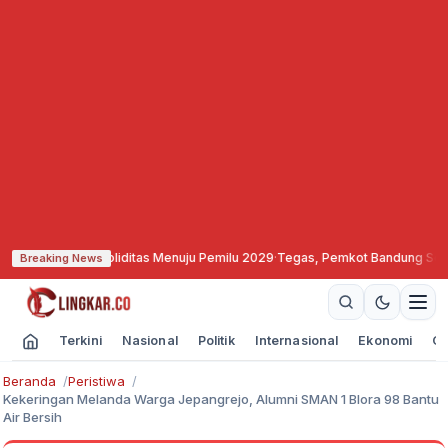
kuat Soliditas Menuju Pemilu 2029
·
Tegas, Pemkot Bandung Segel dan Bekuka
Breaking News
Terkini
Nasional
Politik
Internasional
Ekonomi
Ol
Beranda
Peristiwa
Kekeringan Melanda Warga Jepangrejo, Alumni SMAN 1 Blora 98 Bantu
Air Bersih