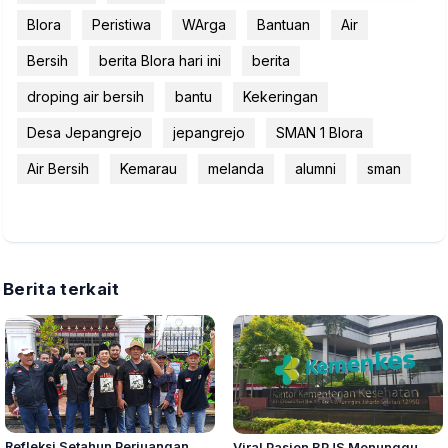
Blora
Peristiwa
WArga
Bantuan
Air
Bersih
berita Blora hari ini
berita
droping air bersih
bantu
Kekeringan
Desa Jepangrejo
jepangrejo
SMAN 1 Blora
Air Bersih
Kemarau
melanda
alumni
sman
Berita terkait
Refleksi Setahun Perjuangan,
Viral Pasien BPJS Menunggu