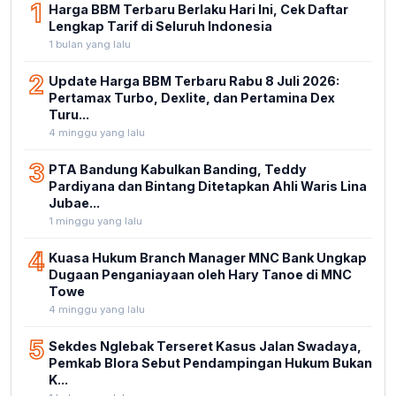
1
Harga BBM Terbaru Berlaku Hari Ini, Cek Daftar
Lengkap Tarif di Seluruh Indonesia
1 bulan yang lalu
2
Update Harga BBM Terbaru Rabu 8 Juli 2026:
Pertamax Turbo, Dexlite, dan Pertamina Dex
Turu...
4 minggu yang lalu
3
PTA Bandung Kabulkan Banding, Teddy
Pardiyana dan Bintang Ditetapkan Ahli Waris Lina
Jubae...
1 minggu yang lalu
4
Kuasa Hukum Branch Manager MNC Bank Ungkap
Dugaan Penganiayaan oleh Hary Tanoe di MNC
Towe
4 minggu yang lalu
5
Sekdes Nglebak Terseret Kasus Jalan Swadaya,
Pemkab Blora Sebut Pendampingan Hukum Bukan
K...