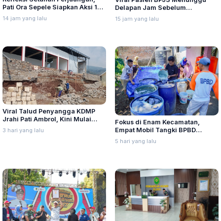
Pati Ora Sepele Siapkan Aksi 10–
Delapan Jam Sebelum
13 Agustus
Meninggal, Ini Penjelasan
14 jam yang lalu
15 jam yang lalu
Kemenkes
Viral Talud Penyangga KDMP
Jrahi Pati Ambrol, Kini Mulai
Fokus di Enam Kecamatan,
Diperbaiki
Empat Mobil Tangki BPBD
3 hari yang lalu
Kabupaten Lumajang Sehari 24
5 hari yang lalu
Kali Kirim Air Bersih