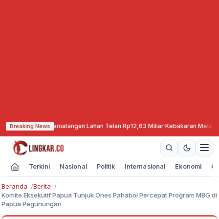
kan, Pematangan Lahan Telan Rp12,63 Miliar
·
Kebakaran Meluas, TNBTS Tut
Breaking News
Terkini
Nasional
Politik
Internasional
Ekonomi
Ol
Beranda
Berita
Komite Eksekutif Papua Tunjuk Ones Pahabol Percepat Program MBG di
Papua Pegunungan