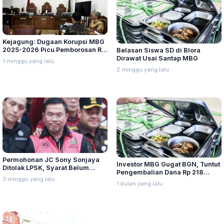
Kejagung: Dugaan Korupsi MBG
2025-2026 Picu Pemborosan Rp
Belasan Siswa SD di Blora
10,5 Triliun per Tahun
Dirawat Usai Santap MBG
1 minggu yang lalu
2 minggu yang lalu
Permohonan JC Sony Sonjaya
Investor MBG Gugat BGN, Tuntut
Ditolak LPSK, Syarat Belum
Pengembalian Dana Rp 218
Terpenuhi
3 minggu yang lalu
Miliar
1 bulan yang lalu