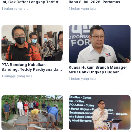
Ini, Cek Daftar Lengkap Tarif di
Rabu 8 Juli 2026: Pertamax
Seluruh Indonesia
Turbo, Dexlite, dan Pertamina
1 bulan yang lalu
1 bulan yang lalu
Dex Turun
PTA Bandung Kabulkan
Kuasa Hukum Branch Manager
Banding, Teddy Pardiyana dan
MNC Bank Ungkap Dugaan
Bintang Ditetapkan Ahli Waris
1 minggu yang lalu
Penganiayaan oleh Hary Tanoe
1 bulan yang lalu
Lina Jubaedah
di MNC Towe