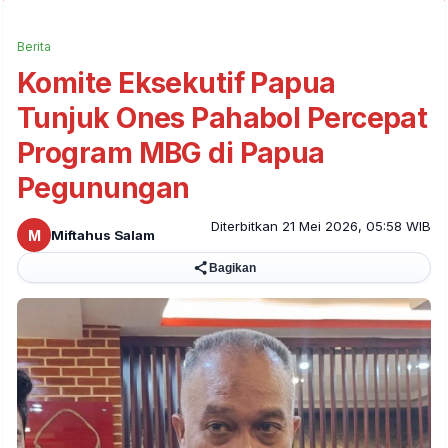
Berita
Komite Eksekutif Papua
Tunjuk Ones Pahabol Percepat
Program MBG di Papua
Pegunungan
Diterbitkan 21 Mei 2026, 05:58 WIB
M
Miftahus Salam
Bagikan