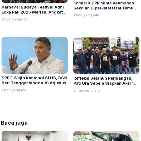
Komisi X DPR Minta Keamanan
Karnaval Budaya Festival Adhi
Sekolah Diperketat Usai Temuan
Loka Pati 2026 Meriah, Angkat
Senjata dan Narkotika
1 hari yang lalu
Keberagaman Budaya Daerah
20 jam yang lalu
SPPG Wajib Kantongi SLHS, BGN
Refleksi Setahun Perjuangan,
Beri Tenggat hingga 10 Agustus
Pati Ora Sepele Siapkan Aksi 10–
13 Agustus
1 hari yang lalu
2 hari yang lalu
Baca juga