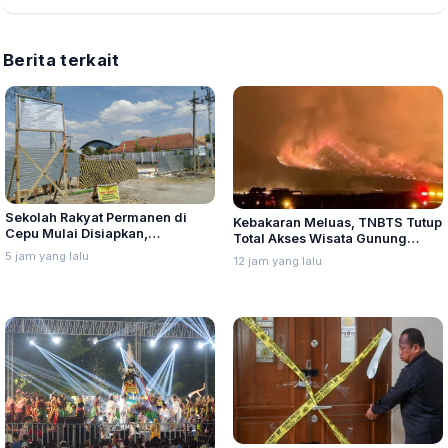
Berita terkait
Sekolah Rakyat Permanen di
Kebakaran Meluas, TNBTS Tutup
Cepu Mulai Disiapkan,
Total Akses Wisata Gunung
Pematangan Lahan Telan
Bromo
5 jam yang lalu
12 jam yang lalu
Rp12,63 Miliar