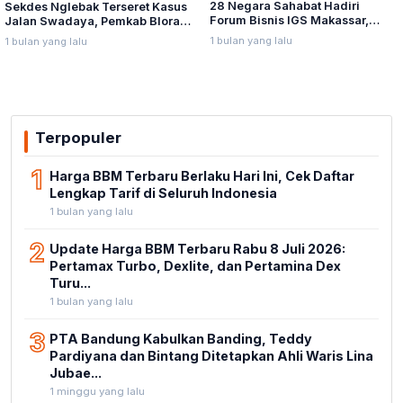
28 Negara Sahabat Hadiri
Sekdes Nglebak Terseret Kasus
Forum Bisnis IGS Makassar,
Jalan Swadaya, Pemkab Blora
Munafri Tawarkan Investasi
Sebut Pendampingan Hukum
1 bulan yang lalu
1 bulan yang lalu
Stadion Untia
Bukan Kewenangannya
Terpopuler
1
Harga BBM Terbaru Berlaku Hari Ini, Cek Daftar
Lengkap Tarif di Seluruh Indonesia
1 bulan yang lalu
2
Update Harga BBM Terbaru Rabu 8 Juli 2026:
Pertamax Turbo, Dexlite, dan Pertamina Dex
Turu...
1 bulan yang lalu
3
PTA Bandung Kabulkan Banding, Teddy
Pardiyana dan Bintang Ditetapkan Ahli Waris Lina
Jubae...
1 minggu yang lalu