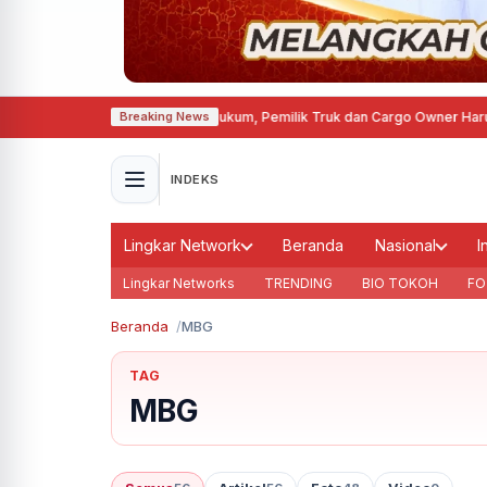
Lemahnya Penegakan Hukum, Pemilik Truk dan Cargo Owner Harus Ikut Bert
Breaking News
INDEKS
Lingkar Network
Beranda
Nasional
I
Lingkar Networks
TRENDING
BIO TOKOH
FO
Beranda
MBG
TAG
MBG