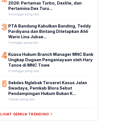
2026: Pertamax Turbo, Dexlite, dan
Pertamina Dex Turu...
4 minggu yang lalu
3
PTA Bandung Kabulkan Banding, Teddy
Pardiyana dan Bintang Ditetapkan Ahli
Waris Lina Jubae...
1 minggu yang lalu
4
Kuasa Hukum Branch Manager MNC Bank
Ungkap Dugaan Penganiayaan oleh Hary
Tanoe di MNC Towe
4 minggu yang lalu
5
Sekdes Nglebak Terseret Kasus Jalan
Swadaya, Pemkab Blora Sebut
Pendampingan Hukum Bukan K...
1 bulan yang lalu
LIHAT SEMUA TRENDING