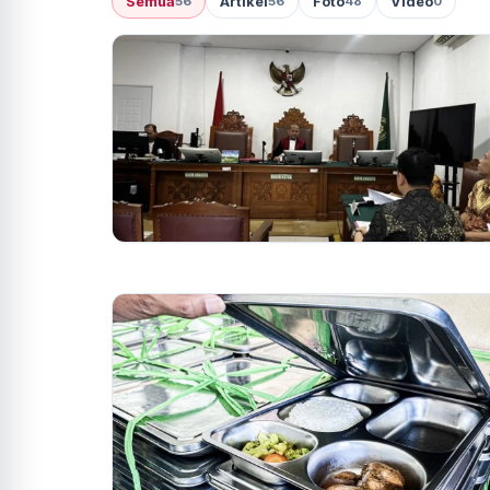
Semua
Artikel
Foto
Video
56
56
48
0