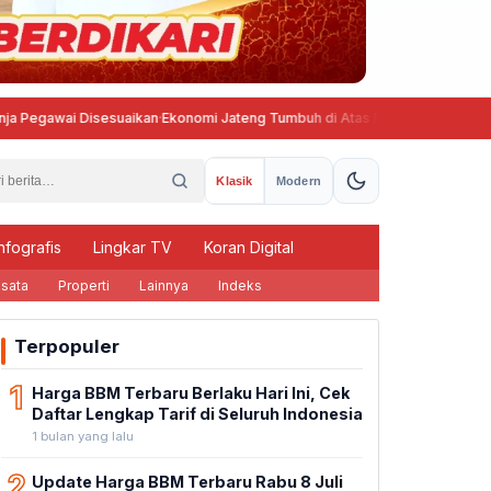
Disesuaikan
·
Ekonomi Jateng Tumbuh di Atas Nasional, Angka Kemiskinan Ik
Klasik
Modern
nfografis
Lingkar TV
Koran Digital
sata
Properti
Lainnya
Indeks
Terpopuler
1
Harga BBM Terbaru Berlaku Hari Ini, Cek
Daftar Lengkap Tarif di Seluruh Indonesia
1 bulan yang lalu
2
Update Harga BBM Terbaru Rabu 8 Juli