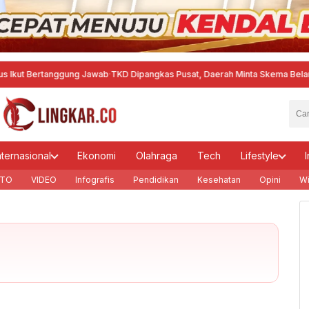
anggung Jawab
·
TKD Dipangkas Pusat, Daerah Minta Skema Belanja Pegawai 
nternasional
Ekonomi
Olahraga
Tech
Lifestyle
I
TO
VIDEO
Infografis
Pendidikan
Kesehatan
Opini
Wi