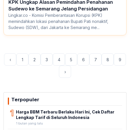
KPK Ungkap Alasan Pemindahan Penahanan
Sudewo ke Semarang Jelang Persidangan
Lingkar.co - Komisi Pemberantasan Korupsi (KPK)
memindahkan lokasi penahanan Bupati Pati nonaktif,
Sudewo (SDW), dari Jakarta ke Semarang me...
‹
1
2
3
4
5
6
7
8
9
›
Terpopuler
1
Harga BBM Terbaru Berlaku Hari Ini, Cek Daftar
Lengkap Tarif di Seluruh Indonesia
1 bulan yang lalu