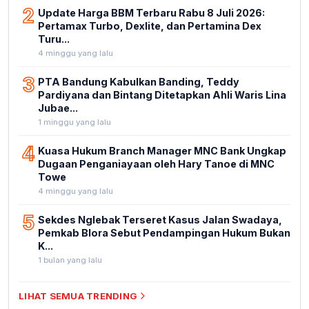
2
Update Harga BBM Terbaru Rabu 8 Juli 2026:
Pertamax Turbo, Dexlite, dan Pertamina Dex
Turu...
4 minggu yang lalu
3
PTA Bandung Kabulkan Banding, Teddy
Pardiyana dan Bintang Ditetapkan Ahli Waris Lina
Jubae...
1 minggu yang lalu
4
Kuasa Hukum Branch Manager MNC Bank Ungkap
Dugaan Penganiayaan oleh Hary Tanoe di MNC
Towe
4 minggu yang lalu
5
Sekdes Nglebak Terseret Kasus Jalan Swadaya,
Pemkab Blora Sebut Pendampingan Hukum Bukan
K...
1 bulan yang lalu
LIHAT SEMUA TRENDING