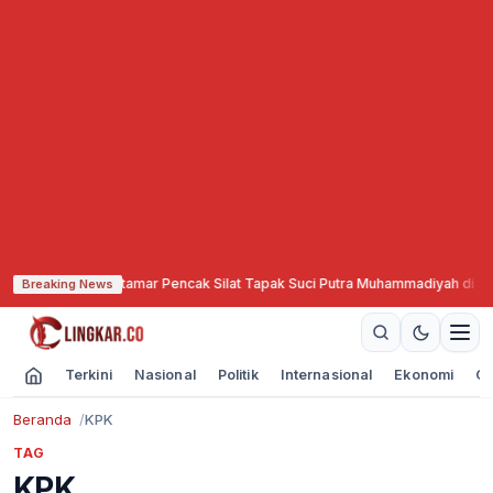
Muktamar Pencak Silat Tapak Suci Putra Muhammadiyah di Semarang Hadirka
Breaking News
Terkini
Nasional
Politik
Internasional
Ekonomi
Ol
Beranda
KPK
TAG
KPK