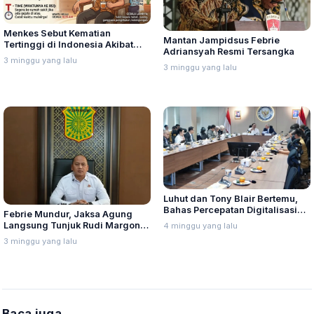
Menkes Sebut Kematian
Mantan Jampidsus Febrie
Tertinggi di Indonesia Akibat
Adriansyah Resmi Tersangka
Penyakit Stroke, Setiap Tahun
3 minggu yang lalu
Sekitar 300.000 Orang
3 minggu yang lalu
Meninggal Dunia
Luhut dan Tony Blair Bertemu,
Bahas Percepatan Digitalisasi
Febrie Mundur, Jaksa Agung
Birokrasi
Langsung Tunjuk Rudi Margono
4 minggu yang lalu
Jadi Plt Jampidsus
3 minggu yang lalu
Baca juga