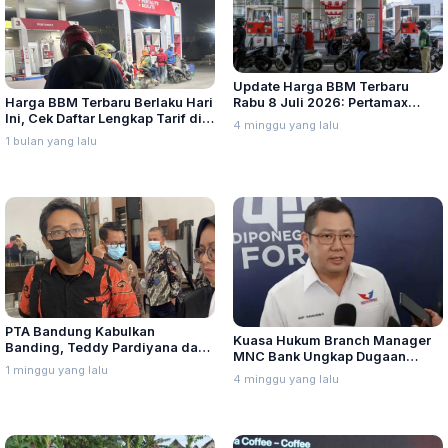
Update Harga BBM Terbaru
Harga BBM Terbaru Berlaku Hari
Rabu 8 Juli 2026: Pertamax
Ini, Cek Daftar Lengkap Tarif di
Turbo, Dexlite, dan Pertamina
4 minggu yang lalu
Seluruh Indonesia
Dex Turun
1 bulan yang lalu
PTA Bandung Kabulkan
Kuasa Hukum Branch Manager
Banding, Teddy Pardiyana dan
MNC Bank Ungkap Dugaan
Bintang Ditetapkan Ahli Waris
1 minggu yang lalu
Penganiayaan oleh Hary Tanoe
4 minggu yang lalu
Lina Jubaedah
di MNC Towe