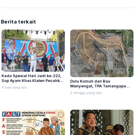
Berita terkait
Kado Spesial Hari Jadi ke-222,
Sop Ayam Khas Klaten Pecahkan
Dulu Kumuh dan Bau
Rekor MURI dan Dunia
Menyengat, TPA Tamangapa
4 hari yang lalu
Kini Berubah Drastis dari Sistem
2 minggu yang lalu
Open Dumping Menuju Sanitary
Landfill