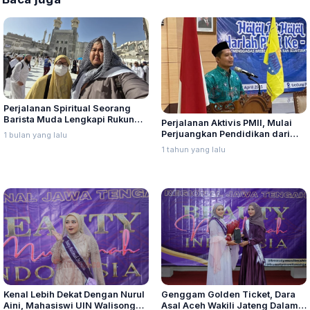
Perjalanan Spiritual Seorang
Barista Muda Lengkapi Rukun
Perjalanan Aktivis PMII, Mulai
Islam Kelima
Perjuangkan Pendidikan dari
1 bulan yang lalu
Bawah Hingga ke Kursi DPRD
1 tahun yang lalu
Jawa Tengah
Kenal Lebih Dekat Dengan Nurul
Genggam Golden Ticket, Dara
Aini, Mahasiswi UIN Walisongo
Asal Aceh Wakili Jateng Dalam