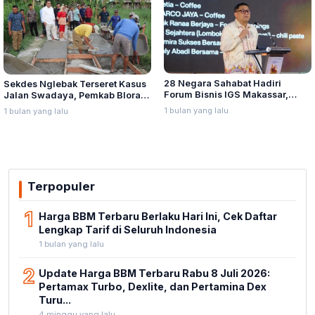
28 Negara Sahabat Hadiri
Sekdes Nglebak Terseret Kasus
Forum Bisnis IGS Makassar,
Jalan Swadaya, Pemkab Blora
Munafri Tawarkan Investasi
Sebut Pendampingan Hukum
1 bulan yang lalu
1 bulan yang lalu
Stadion Untia
Bukan Kewenangannya
Terpopuler
1
Harga BBM Terbaru Berlaku Hari Ini, Cek Daftar
Lengkap Tarif di Seluruh Indonesia
1 bulan yang lalu
2
Update Harga BBM Terbaru Rabu 8 Juli 2026:
Pertamax Turbo, Dexlite, dan Pertamina Dex
Turu...
4 minggu yang lalu