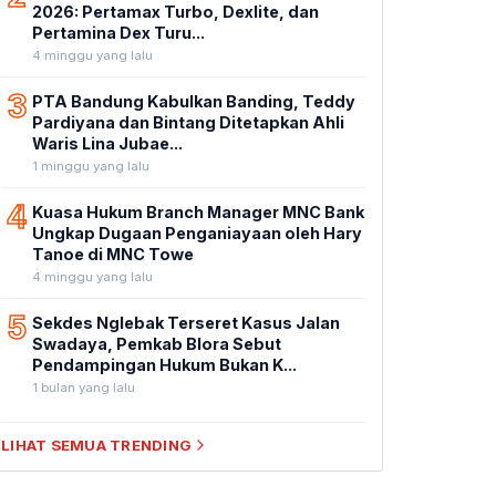
2026: Pertamax Turbo, Dexlite, dan
Pertamina Dex Turu...
4 minggu yang lalu
3
PTA Bandung Kabulkan Banding, Teddy
Pardiyana dan Bintang Ditetapkan Ahli
Waris Lina Jubae...
1 minggu yang lalu
4
Kuasa Hukum Branch Manager MNC Bank
Ungkap Dugaan Penganiayaan oleh Hary
Tanoe di MNC Towe
4 minggu yang lalu
5
Sekdes Nglebak Terseret Kasus Jalan
Swadaya, Pemkab Blora Sebut
Pendampingan Hukum Bukan K...
1 bulan yang lalu
LIHAT SEMUA TRENDING