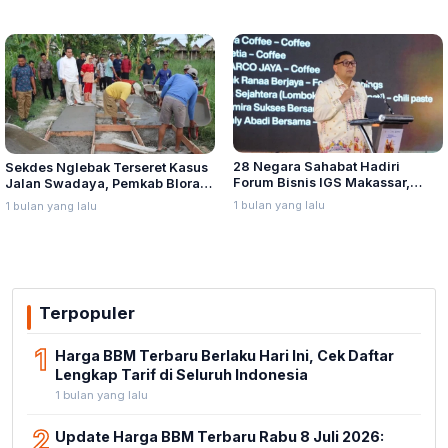
28 Negara Sahabat Hadiri
Sekdes Nglebak Terseret Kasus
Forum Bisnis IGS Makassar,
Jalan Swadaya, Pemkab Blora
Munafri Tawarkan Investasi
Sebut Pendampingan Hukum
1 bulan yang lalu
1 bulan yang lalu
Stadion Untia
Bukan Kewenangannya
Terpopuler
1
Harga BBM Terbaru Berlaku Hari Ini, Cek Daftar
Lengkap Tarif di Seluruh Indonesia
1 bulan yang lalu
2
Update Harga BBM Terbaru Rabu 8 Juli 2026: