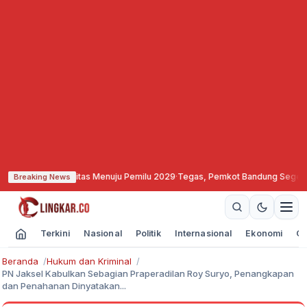
at Soliditas Menuju Pemilu 2029
·
Tegas, Pemkot Bandung Segel dan Bekukan 
Breaking News
Terkini
Nasional
Politik
Internasional
Ekonomi
Ol
Beranda
Hukum dan Kriminal
PN Jaksel Kabulkan Sebagian Praperadilan Roy Suryo, Penangkapan
dan Penahanan Dinyatakan...