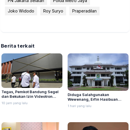
PN Jakarta Selatan
Polda Metro Jaya
Joko Widodo
Roy Suryo
Praperadilan
Berita terkait
Tegas, Pemkot Bandung Segel
Diduga Salahgunakan
dan Bekukan Izin Videotron
Wewenang, Erfin Hasibuan
Gegara Tebang Pohon untuk
10 jam yang lalu
Dinonaktifkan dari Jabatan
Tingkatkan Visibilitas
1 hari yang lalu
Lurah Aur Kota Medan