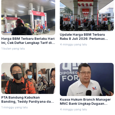
Update Harga BBM Terbaru
Harga BBM Terbaru Berlaku Hari
Rabu 8 Juli 2026: Pertamax
Ini, Cek Daftar Lengkap Tarif di
Turbo, Dexlite, dan Pertamina
4 minggu yang lalu
Seluruh Indonesia
Dex Turun
1 bulan yang lalu
PTA Bandung Kabulkan
Kuasa Hukum Branch Manager
Banding, Teddy Pardiyana dan
MNC Bank Ungkap Dugaan
Bintang Ditetapkan Ahli Waris
1 minggu yang lalu
Penganiayaan oleh Hary Tanoe
4 minggu yang lalu
Lina Jubaedah
di MNC Towe