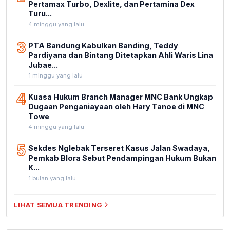
Pertamax Turbo, Dexlite, dan Pertamina Dex
Turu...
4 minggu yang lalu
3
PTA Bandung Kabulkan Banding, Teddy
Pardiyana dan Bintang Ditetapkan Ahli Waris Lina
Jubae...
1 minggu yang lalu
4
Kuasa Hukum Branch Manager MNC Bank Ungkap
Dugaan Penganiayaan oleh Hary Tanoe di MNC
Towe
4 minggu yang lalu
5
Sekdes Nglebak Terseret Kasus Jalan Swadaya,
Pemkab Blora Sebut Pendampingan Hukum Bukan
K...
1 bulan yang lalu
LIHAT SEMUA TRENDING