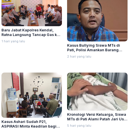
Baru Jabat Kapolres Kendal,
Ratna Langsung Tancap Gas ke
Kantor Kejaksaan Negeri
1 hari yang lalu
Kasus Bullying Siswa MTs di
Pati, Polisi Amankan Barang
Bukti dan Periksa Saksi
2 hari yang lalu
Kronologi Versi Keluarga, Siswa
MTs di Pati Alami Patah Jari Usai
Kasus Ashari Sudah P21,
Diduga Jadi Korban Bullying
5 hari yang lalu
ASPIRASI Minta Keadilan bagi