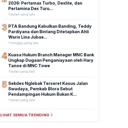
2026: Pertamax Turbo, Dexlite, dan
Pertamina Dex Turu...
1 bulan yang lalu
3
PTA Bandung Kabulkan Banding, Teddy
Pardiyana dan Bintang Ditetapkan Ahli
Waris Lina Jubae...
1 minggu yang lalu
4
Kuasa Hukum Branch Manager MNC Bank
Ungkap Dugaan Penganiayaan oleh Hary
Tanoe di MNC Towe
1 bulan yang lalu
5
Sekdes Nglebak Terseret Kasus Jalan
Swadaya, Pemkab Blora Sebut
Pendampingan Hukum Bukan K...
1 bulan yang lalu
LIHAT SEMUA TRENDING