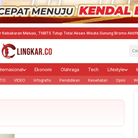
eluas, TNBTS Tutup Total Akses Wisata Gunung Bromo
·
Aktifitas Proyek P
nternasional
Ekonomi
Olahraga
Tech
Lifestyle
I
TO
VIDEO
Infografis
Pendidikan
Kesehatan
Opini
Wi