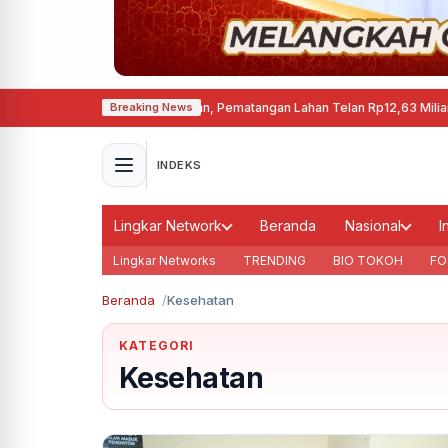
Cepu Mulai Disiapkan, Pematangan Lahan Telan Rp12,63 Miliar
·
Kebakaran M
Breaking News
INDEKS
Lingkar Network
Beranda
Nasional
I
Lingkar Networks
TRENDING
BIO TOKOH
FO
Beranda
Kesehatan
KATEGORI
Kesehatan