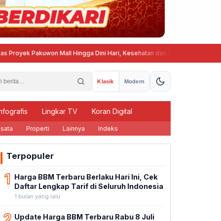
akuwon Mall Hingga Dini Hari, Kesehatan dan Ketenangan Warga Gombel La
Klasik
Modern
nfografis
Lingkar TV
Koran Digital
sata
Properti
Lainnya
Indeks
Terpopuler
1
Harga BBM Terbaru Berlaku Hari Ini, Cek
Daftar Lengkap Tarif di Seluruh Indonesia
1 bulan yang lalu
2
Update Harga BBM Terbaru Rabu 8 Juli