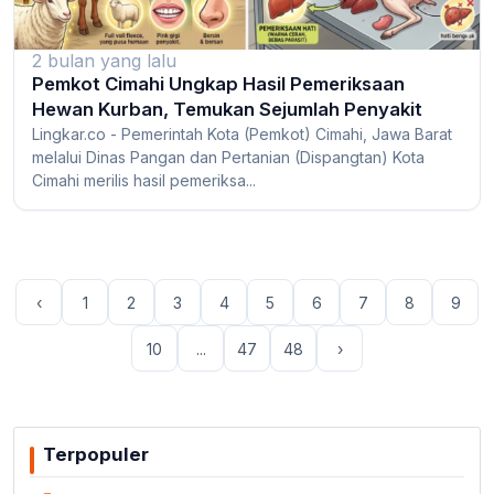
2 bulan yang lalu
Pemkot Cimahi Ungkap Hasil Pemeriksaan
Hewan Kurban, Temukan Sejumlah Penyakit
Lingkar.co - Pemerintah Kota (Pemkot) Cimahi, Jawa Barat
melalui Dinas Pangan dan Pertanian (Dispangtan) Kota
Cimahi merilis hasil pemeriksa...
‹
1
2
3
4
5
6
7
8
9
10
...
47
48
›
Terpopuler