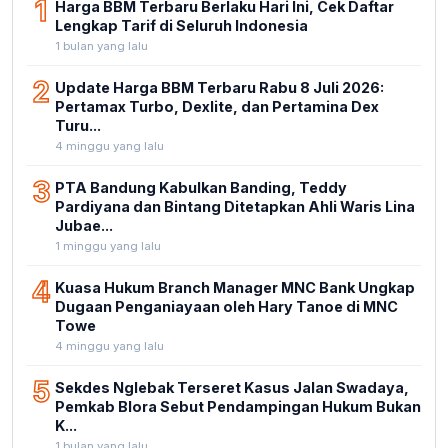
1
Harga BBM Terbaru Berlaku Hari Ini, Cek Daftar
Lengkap Tarif di Seluruh Indonesia
1 bulan yang lalu
2
Update Harga BBM Terbaru Rabu 8 Juli 2026:
Pertamax Turbo, Dexlite, dan Pertamina Dex
Turu...
4 minggu yang lalu
3
PTA Bandung Kabulkan Banding, Teddy
Pardiyana dan Bintang Ditetapkan Ahli Waris Lina
Jubae...
1 minggu yang lalu
4
Kuasa Hukum Branch Manager MNC Bank Ungkap
Dugaan Penganiayaan oleh Hary Tanoe di MNC
Towe
4 minggu yang lalu
5
Sekdes Nglebak Terseret Kasus Jalan Swadaya,
Pemkab Blora Sebut Pendampingan Hukum Bukan
K...
1 bulan yang lalu