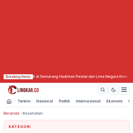
yah di Semarang Hadirkan Pesilat dari Lima Negara
·
Komisi X DPR Minta Ke
Breaking News
Terkini
Nasional
Politik
Internasional
Ekonomi
Ol
Beranda
Kesehatan
KATEGORI