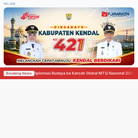
IKLAN
ina Dorong Diplomasi Budaya ke Kancah Global
·
MTQ Nasional 2026 di Jawa
Breaking News