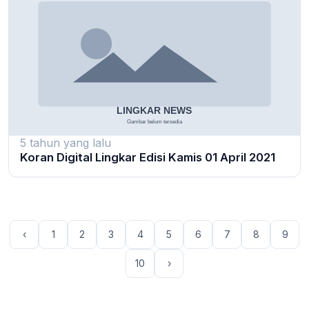
5 tahun yang lalu
Koran Digital Lingkar Edisi Kamis 01 April 2021
‹
1
2
3
4
5
6
7
8
9
10
›