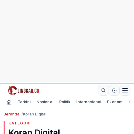
Terkini
Nasional
Politik
Internasional
Ekonomi
Ol
Beranda
Koran Digital
KATEGORI
Koran Digital