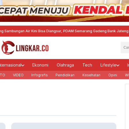
ngan Air Kini Bisa Diangsur, PDAM Semarang Gadeng Bank Jateng Syariah
·
nternasional
Ekonomi
Olahraga
Tech
Lifestyle
I
TO
VIDEO
Infografis
Pendidikan
Kesehatan
Opini
Wi