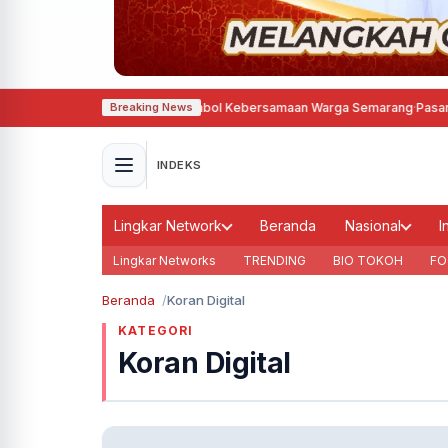
lkan Tari Dug Dug Der, Simbol Kebersamaan Warga Semarang
·
Pasang Sambu
Breaking News
INDEKS
Lingkar Network
Beranda
Nasional
I
Lingkar Networks
TRENDING
BIO TOKOH
FO
Beranda
Koran Digital
KATEGORI
Koran Digital