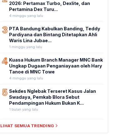
2026: Pertamax Turbo, Dexlite, dan
Pertamina Dex Turu...
4 minggu yang lalu
3
PTA Bandung Kabulkan Banding, Teddy
Pardiyana dan Bintang Ditetapkan Ahli
Waris Lina Jubae...
1 minggu yang lalu
4
Kuasa Hukum Branch Manager MNC Bank
Ungkap Dugaan Penganiayaan oleh Hary
Tanoe di MNC Towe
4 minggu yang lalu
5
Sekdes Nglebak Terseret Kasus Jalan
Swadaya, Pemkab Blora Sebut
Pendampingan Hukum Bukan K...
1 bulan yang lalu
LIHAT SEMUA TRENDING