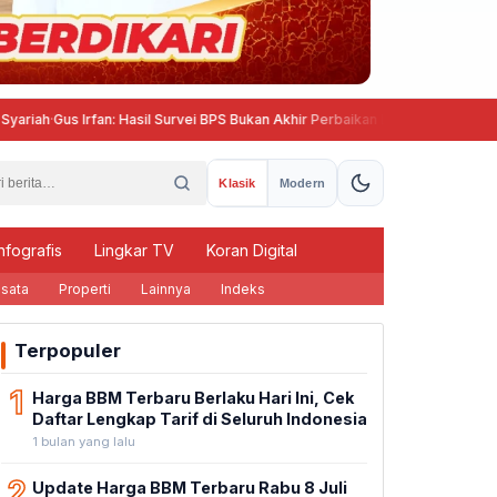
Gus Irfan: Hasil Survei BPS Bukan Akhir Perbaikan Layanan, Evaluasi Penyel
Klasik
Modern
nfografis
Lingkar TV
Koran Digital
sata
Properti
Lainnya
Indeks
Terpopuler
1
Harga BBM Terbaru Berlaku Hari Ini, Cek
Daftar Lengkap Tarif di Seluruh Indonesia
1 bulan yang lalu
2
Update Harga BBM Terbaru Rabu 8 Juli