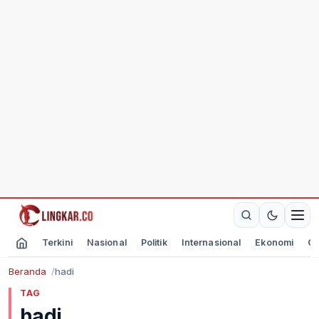
Terkini
Nasional
Politik
Internasional
Ekonomi
Ol
Beranda
hadi
TAG
hadi