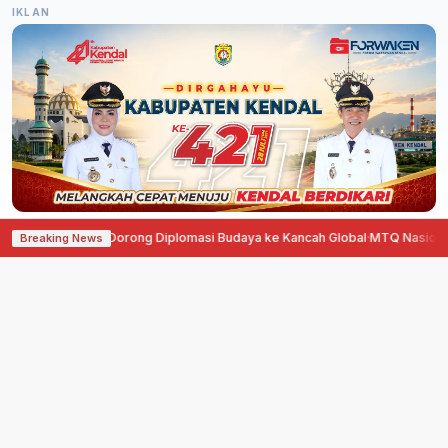
IKLAN
cis, Agustina Dorong Diplomasi Budaya ke Kancah Global
·
MTQ Nasional 20
Breaking News