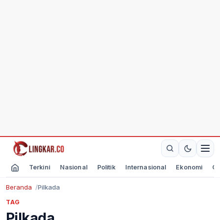
Terkini
Nasional
Politik
Internasional
Ekonomi
Ol
Beranda
Pilkada
TAG
Pilkada