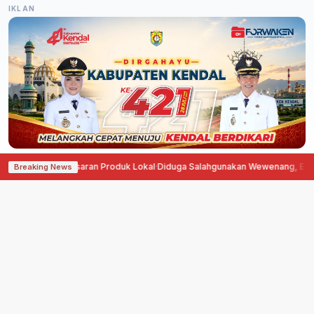
IKLAN
Pemasaran Produk Lokal
·
Diduga Salahgunakan Wewenang, Erfin Hasibuan Di
Breaking News