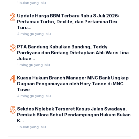
1 bulan yang lalu
2
Update Harga BBM Terbaru Rabu 8 Juli 2026:
Pertamax Turbo, Dexlite, dan Pertamina Dex
Turu...
4 minggu yang lalu
3
PTA Bandung Kabulkan Banding, Teddy
Pardiyana dan Bintang Ditetapkan Ahli Waris Lina
Jubae...
1 minggu yang lalu
4
Kuasa Hukum Branch Manager MNC Bank Ungkap
Dugaan Penganiayaan oleh Hary Tanoe di MNC
Towe
4 minggu yang lalu
5
Sekdes Nglebak Terseret Kasus Jalan Swadaya,
Pemkab Blora Sebut Pendampingan Hukum Bukan
K...
1 bulan yang lalu