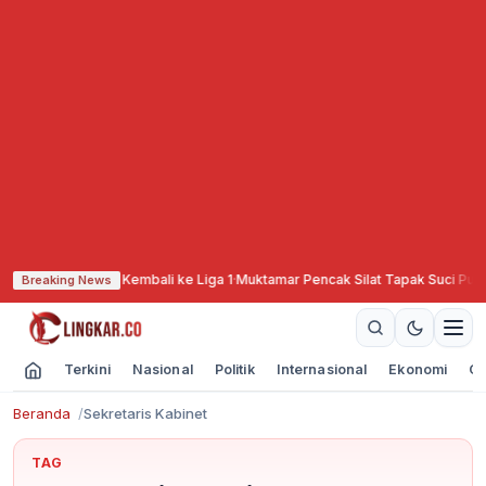
 Out Dukung PSIS Kembali ke Liga 1
·
Muktamar Pencak Silat Tapak Suci Putra
Breaking News
Terkini
Nasional
Politik
Internasional
Ekonomi
Ol
Beranda
Sekretaris Kabinet
TAG