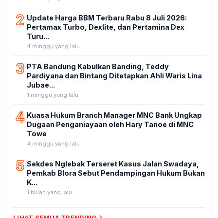
2
Update Harga BBM Terbaru Rabu 8 Juli 2026:
Pertamax Turbo, Dexlite, dan Pertamina Dex
Turu...
4 minggu yang lalu
3
PTA Bandung Kabulkan Banding, Teddy
Pardiyana dan Bintang Ditetapkan Ahli Waris Lina
Jubae...
1 minggu yang lalu
4
Kuasa Hukum Branch Manager MNC Bank Ungkap
Dugaan Penganiayaan oleh Hary Tanoe di MNC
Towe
4 minggu yang lalu
5
Sekdes Nglebak Terseret Kasus Jalan Swadaya,
Pemkab Blora Sebut Pendampingan Hukum Bukan
K...
1 bulan yang lalu
LIHAT SEMUA TRENDING