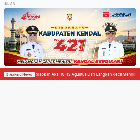
IKLAN
Pati Ora Sepele Siapkan Aksi 10–13 Agustus
·
Dari Langkah Kecil Menuju Manf
Breaking News