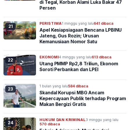
di Tegal, Korban Alami Luka Bakar 47
Persen
PERISTIWA
1 minggu yang lalu
641 dibaca
21
Apel Kesiapsiagaan Bencana LPBINU
Jateng, Gus Rozin; Urusan
Kemanusiaan Nomor Satu
EKONOMI
4 minggu yang lalu
613 dibaca
22
Utang PMMP Rp2,8 Triliun, Ekonom
Soroti Perbankan dan LPEI
1 bulan yang lalu
584 dibaca
23
Skandal Korupsi MBG Ancam
Kepercayaan Publik terhadap Program
Makan Bergizi Gratis
HUKUM DAN KRIMINAL
3 minggu yang lalu
24
570 dibaca