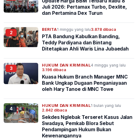
Update Harga BBM Terbaru Rabu 8
Juli 2026: Pertamax Turbo, Dexlite,
dan Pertamina Dex Turun
BERITA
1 minggu yang lalu
3.878 dibaca
2
PTA Bandung Kabulkan Banding,
Teddy Pardiyana dan Bintang
Ditetapkan Ahli Waris Lina Jubaedah
HUKUM DAN KRIMINAL
4 minggu yang lalu
3
3.196 dibaca
Kuasa Hukum Branch Manager MNC
Bank Ungkap Dugaan Penganiayaan
oleh Hary Tanoe di MNC Towe
HUKUM DAN KRIMINAL
1 bulan yang lalu
4
2.842 dibaca
Sekdes Nglebak Terseret Kasus Jalan
Swadaya, Pemkab Blora Sebut
Pendampingan Hukum Bukan
Kewenangannya