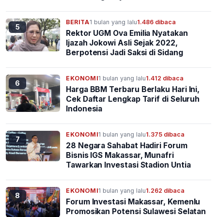
BERITA
1 bulan yang lalu
1.486 dibaca
5
Rektor UGM Ova Emilia Nyatakan
Ijazah Jokowi Asli Sejak 2022,
Berpotensi Jadi Saksi di Sidang
EKONOMI
1 bulan yang lalu
1.412 dibaca
6
Harga BBM Terbaru Berlaku Hari Ini,
Cek Daftar Lengkap Tarif di Seluruh
Indonesia
EKONOMI
1 bulan yang lalu
1.375 dibaca
7
28 Negara Sahabat Hadiri Forum
Bisnis IGS Makassar, Munafri
Tawarkan Investasi Stadion Untia
EKONOMI
1 bulan yang lalu
1.262 dibaca
8
Forum Investasi Makassar, Kemenlu
Promosikan Potensi Sulawesi Selatan