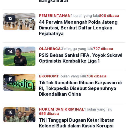
Bangka Barat
PEMERINTAHAN
1 bulan yang lalu
808 dibaca
13
44 Perwira Menengah Polda Jateng
Dimutasi, Berikut Daftar Lengkap
Pejabatnya
OLAHRAGA
3 minggu yang lalu
727 dibaca
14
PSIS Bebas Sanksi FIFA, Yoyok Sukawi
Optimistis Kembali ke Liga 1
EKONOMI
1 bulan yang lalu
708 dibaca
15
TikTok Rumahkan Ribuan Karyawan di
RI, Tokopedia Disebut Sepenuhnya
Dikendalikan China
HUKUM DAN KRIMINAL
1 bulan yang lalu
16
695 dibaca
TNI Tanggapi Dugaan Keterlibatan
Kolonel Budi dalam Kasus Korupsi