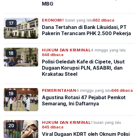
MBG
EKONOMI
1 bulan yang lalu
662 dibaca
17
Dana Tertahan di Bank Likuidasi, PT
Pakerin Terancam PHK 2.500 Pekerja
HUKUM DAN KRIMINAL
4 minggu yang lalu
18
648 dibaca
Polisi Geledah Kafe di Cipete, Usut
Dugaan Korupsi PLN, ASABRI, dan
Krakatau Steel
PEMERINTAHAN
4 minggu yang lalu
646 dibaca
19
Agustina Rotasi 47 Pejabat Pemkot
Semarang, Ini Daftarnya
HUKUM DAN KRIMINAL
1 bulan yang lalu
20
645 dibaca
Viral Dugaan KDRT oleh Oknum Polisi