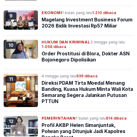
EKONOMI
1 bulan yang lalu
1.210 dibaca
9
Magelang Investment Business Forum
2026 Bidik Investasi Rp57 Miliar
HUKUM DAN KRIMINAL
3 minggu yang lalu
10
1.058 dibaca
Order Prostitusi di Blora, Dokter ASN
Bojonegoro Dipolisikan
4 minggu yang lalu
939 dibaca
11
Direksi PDAM Tirta Moedal Menang
Banding, Kuasa Hukum Minta Wali Kota
Semarang Segera Jalankan Putusan
PTTUN
PEMERINTAHAN
1 bulan yang lalu
814 dibaca
12
Profil AKBP Helen Simanjuntak,
Polwan yang Ditunjuk Jadi Kapolres