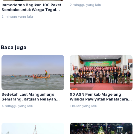
Web Hingga Pemeran Utama
2 minggu yang lalu
Immoderma Bagikan 100 Paket
Terpuji
Sembako untuk Warga Tegal
Sari Semarang
2 minggu yang lalu
Baca juga
Sedekah Laut Mangunharjo
90 ASN Pemkab Magelang
Semarang, Ratusan Nelayan
Wisuda Pawiyatan Panatacara
Larung Sesaji ke Laut
dan Pamedharsabda Permadani
4 minggu yang lalu
1 bulan yang lalu