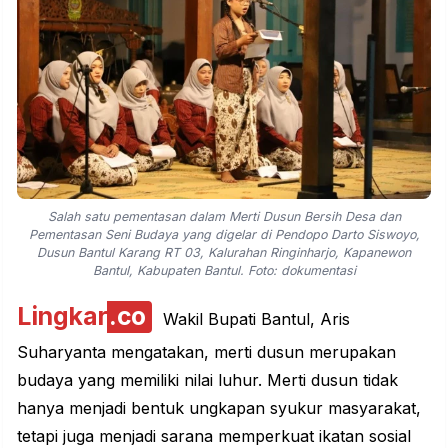
Salah satu pementasan dalam Merti Dusun Bersih Desa dan
Pementasan Seni Budaya yang digelar di Pendopo Darto Siswoyo,
Dusun Bantul Karang RT 03, Kalurahan Ringinharjo, Kapanewon
Bantul, Kabupaten Bantul. Foto: dokumentasi
Lingkar
.co
Wakil Bupati Bantul, Aris
Suharyanta mengatakan, merti dusun merupakan
budaya yang memiliki nilai luhur. Merti dusun tidak
hanya menjadi bentuk ungkapan syukur masyarakat,
tetapi juga menjadi sarana memperkuat ikatan
sosial