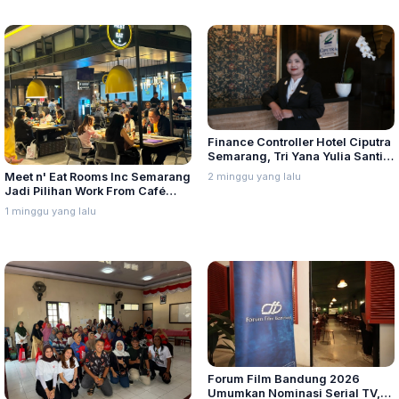
Finance Controller Hotel Ciputra
Semarang, Tri Yana Yulia Santi:
Kepemimpinan Berawal dari
2 minggu yang lalu
Meet n' Eat Rooms Inc Semarang
Integritas dan Proses
Jadi Pilihan Work From Café
dengan Menu Baru yang Variatif
1 minggu yang lalu
Forum Film Bandung 2026
Umumkan Nominasi Serial TV,