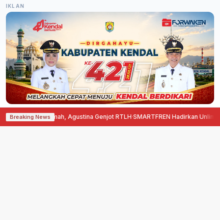
IKLAN
Bedah Rumah, Agustina Genjot RTLH
·
SMARTFREN Hadirkan Unlimited 5G di 
Breaking News