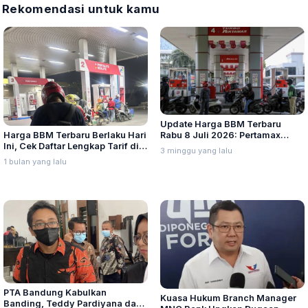
Rekomendasi untuk kamu
Update Harga BBM Terbaru
Harga BBM Terbaru Berlaku Hari
Rabu 8 Juli 2026: Pertamax
Ini, Cek Daftar Lengkap Tarif di
Turbo, Dexlite, dan Pertamina
3 minggu yang lalu
Seluruh Indonesia
Dex Turun
1 bulan yang lalu
PTA Bandung Kabulkan
Kuasa Hukum Branch Manager
Banding, Teddy Pardiyana dan