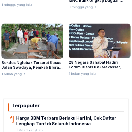
MNC Bank Ungkap Dugaan
Bintang Ditetapkan Ahli Waris
1 minggu yang lalu
Penganiayaan oleh Hary Tanoe
3 minggu yang lalu
Lina Jubaedah
di MNC Towe
28 Negara Sahabat Hadiri
Sekdes Nglebak Terseret Kasus
Forum Bisnis IGS Makassar,
Jalan Swadaya, Pemkab Blora
Munafri Tawarkan Investasi
Sebut Pendampingan Hukum
1 bulan yang lalu
1 bulan yang lalu
Stadion Untia
Bukan Kewenangannya
Terpopuler
1
Harga BBM Terbaru Berlaku Hari Ini, Cek Daftar
Lengkap Tarif di Seluruh Indonesia
1 bulan yang lalu