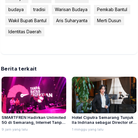
budaya
tradisi
Warisan Budaya
Pemkab Bantul
Wakil Bupati Bantul
Aris Suharyanta
Merti Dusun
Identitas Daerah
Berita terkait
SMARTFREN Hadirkan Unlimited
Hotel Ciputra Semarang Tunjuk
5G di Semarang, Internet Tanpa
Ila Indriana sebagai Director of
Batas Kecepatan
Sales & Marketing
9 jam yang lalu
1 minggu yang lalu