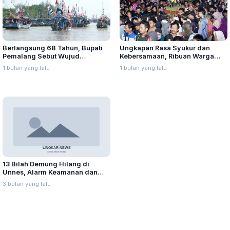
Berlangsung 68 Tahun, Bupati
Ungkapan Rasa Syukur dan
Pemalang Sebut Wujud
Kebersamaan, Ribuan Warga
Komitmen Masyarakat
Padati Grebeg Sura Merti Jagad
1 bulan yang lalu
1 bulan yang lalu
Asemdoyong Lestarikan Tradisi
2026
Sedekah Laut
13 Bilah Demung Hilang di
Unnes, Alarm Keamanan dan
Ancaman bagi Pembelajaran
3 bulan yang lalu
Budaya