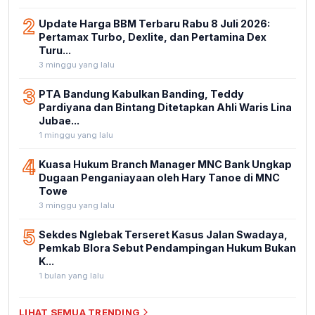
2
Update Harga BBM Terbaru Rabu 8 Juli 2026:
Pertamax Turbo, Dexlite, dan Pertamina Dex
Turu...
3 minggu yang lalu
3
PTA Bandung Kabulkan Banding, Teddy
Pardiyana dan Bintang Ditetapkan Ahli Waris Lina
Jubae...
1 minggu yang lalu
4
Kuasa Hukum Branch Manager MNC Bank Ungkap
Dugaan Penganiayaan oleh Hary Tanoe di MNC
Towe
3 minggu yang lalu
5
Sekdes Nglebak Terseret Kasus Jalan Swadaya,
Pemkab Blora Sebut Pendampingan Hukum Bukan
K...
1 bulan yang lalu
LIHAT SEMUA TRENDING