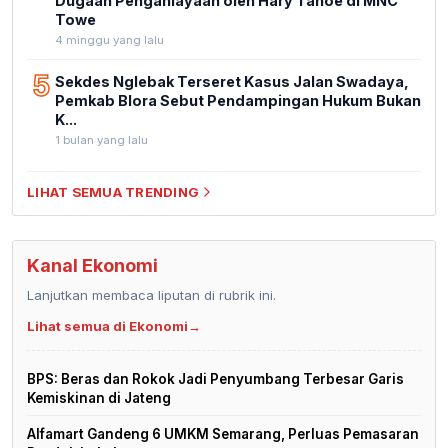
Dugaan Penganiayaan oleh Hary Tanoe di MNC
Towe
4 minggu yang lalu
5
Sekdes Nglebak Terseret Kasus Jalan Swadaya,
Pemkab Blora Sebut Pendampingan Hukum Bukan
K...
1 bulan yang lalu
LIHAT SEMUA TRENDING
Kanal Ekonomi
Lanjutkan membaca liputan di rubrik ini.
Lihat semua di Ekonomi
→
BPS: Beras dan Rokok Jadi Penyumbang Terbesar Garis
Kemiskinan di Jateng
Alfamart Gandeng 6 UMKM Semarang, Perluas Pemasaran