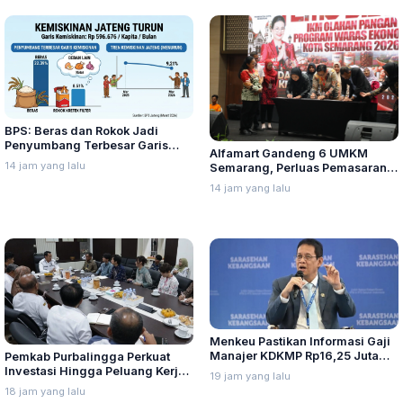
BPS: Beras dan Rokok Jadi
Penyumbang Terbesar Garis
Alfamart Gandeng 6 UMKM
Kemiskinan di Jateng
14 jam yang lalu
Semarang, Perluas Pemasaran
Produk Lokal
14 jam yang lalu
Menkeu Pastikan Informasi Gaji
Manajer KDKMP Rp16,25 Juta
Pemkab Purbalingga Perkuat
Tidak Benar
Investasi Hingga Peluang Kerja
19 jam yang lalu
di Jepang
18 jam yang lalu