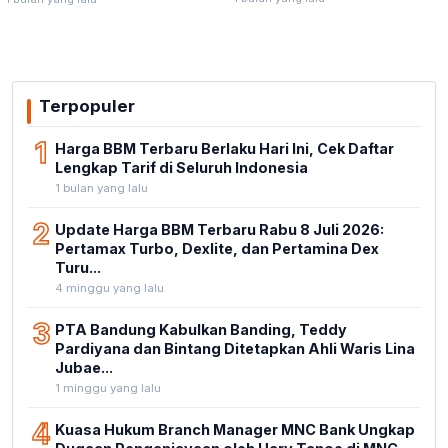
Stadion Untia
Bukan Kewenangannya
Terpopuler
1
Harga BBM Terbaru Berlaku Hari Ini, Cek Daftar
Lengkap Tarif di Seluruh Indonesia
1 bulan yang lalu
2
Update Harga BBM Terbaru Rabu 8 Juli 2026:
Pertamax Turbo, Dexlite, dan Pertamina Dex
Turu...
4 minggu yang lalu
3
PTA Bandung Kabulkan Banding, Teddy
Pardiyana dan Bintang Ditetapkan Ahli Waris Lina
Jubae...
1 minggu yang lalu
4
Kuasa Hukum Branch Manager MNC Bank Ungkap