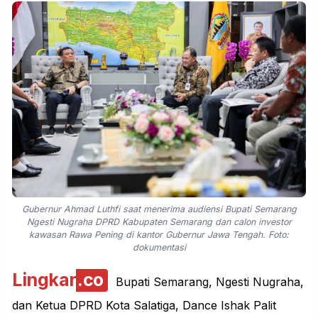
Gubernur Ahmad Luthfi saat menerima audiensi Bupati Semarang
Ngesti Nugraha DPRD Kabupaten Semarang dan calon investor
kawasan Rawa Pening di kantor Gubernur Jawa Tengah. Foto:
dokumentasi
Lingkar
.co
Bupati Semarang, Ngesti Nugraha,
dan Ketua DPRD Kota Salatiga, Dance Ishak Palit