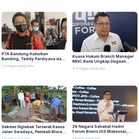
PTA Bandung Kabulkan
Kuasa Hukum Branch Manager
Banding, Teddy Pardiyana dan
MNC Bank Ungkap Dugaan
Bintang Ditetapkan Ahli Waris
1 minggu yang lalu
Penganiayaan oleh Hary Tanoe
4 minggu yang lalu
Lina Jubaedah
di MNC Towe
28 Negara Sahabat Hadiri
Sekdes Nglebak Terseret Kasus
Forum Bisnis IGS Makassar,
Jalan Swadaya, Pemkab Blora
Munafri Tawarkan Investasi
Sebut Pendampingan Hukum
1 bulan yang lalu
1 bulan yang lalu