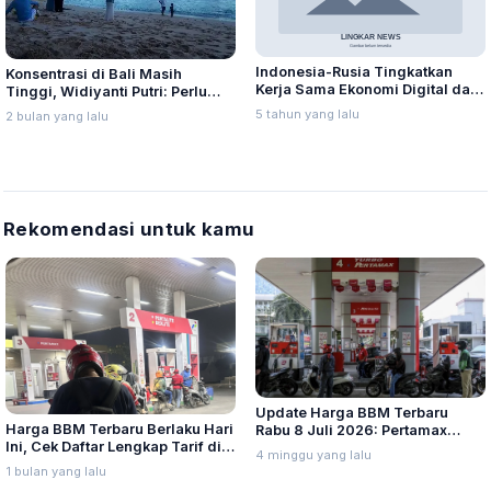
Indonesia-Rusia Tingkatkan
Konsentrasi di Bali Masih
Kerja Sama Ekonomi Digital dan
Tinggi, Widiyanti Putri: Perlu
Investasi Pariwisata
Strategi Pemerataan Investasi
5 tahun yang lalu
2 bulan yang lalu
Pariwisata di Seluruh Indonesia
Rekomendasi untuk kamu
Update Harga BBM Terbaru
Harga BBM Terbaru Berlaku Hari
Rabu 8 Juli 2026: Pertamax
Ini, Cek Daftar Lengkap Tarif di
Turbo, Dexlite, dan Pertamina
4 minggu yang lalu
Seluruh Indonesia
Dex Turun
1 bulan yang lalu