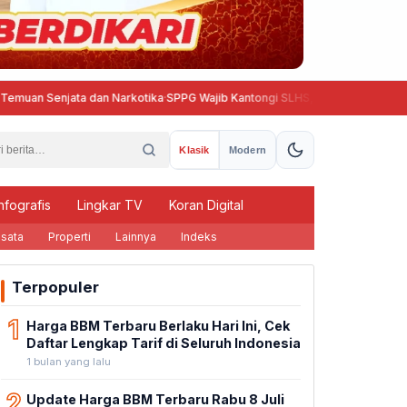
njata dan Narkotika
·
SPPG Wajib Kantongi SLHS, BGN Beri Tenggat hingga 1
Klasik
Modern
nfografis
Lingkar TV
Koran Digital
sata
Properti
Lainnya
Indeks
Terpopuler
1
Harga BBM Terbaru Berlaku Hari Ini, Cek
Daftar Lengkap Tarif di Seluruh Indonesia
1 bulan yang lalu
2
Update Harga BBM Terbaru Rabu 8 Juli