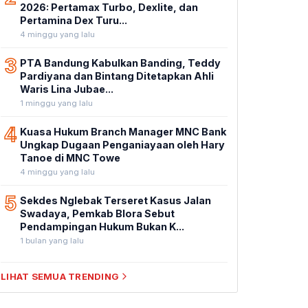
2026: Pertamax Turbo, Dexlite, dan
Pertamina Dex Turu...
4 minggu yang lalu
3
PTA Bandung Kabulkan Banding, Teddy
Pardiyana dan Bintang Ditetapkan Ahli
Waris Lina Jubae...
1 minggu yang lalu
4
Kuasa Hukum Branch Manager MNC Bank
Ungkap Dugaan Penganiayaan oleh Hary
Tanoe di MNC Towe
4 minggu yang lalu
5
Sekdes Nglebak Terseret Kasus Jalan
Swadaya, Pemkab Blora Sebut
Pendampingan Hukum Bukan K...
1 bulan yang lalu
LIHAT SEMUA TRENDING