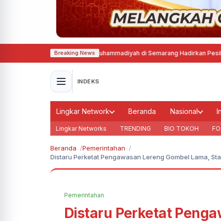
lat Tapak Suci Putra Muhammadiyah di Semarang Hadirkan Pesilat dari Li
Breaking News
INDEKS
Lingkar Network
Beranda
Nasional
I
Lingkar Networks
TRENDING
BIO TOKOH
FO
Beranda
Pemerintahan
Distaru Perketat Pengawasan Lereng Gombel Lama, Stabi
Pemerintahan
Distaru Perketat Peng