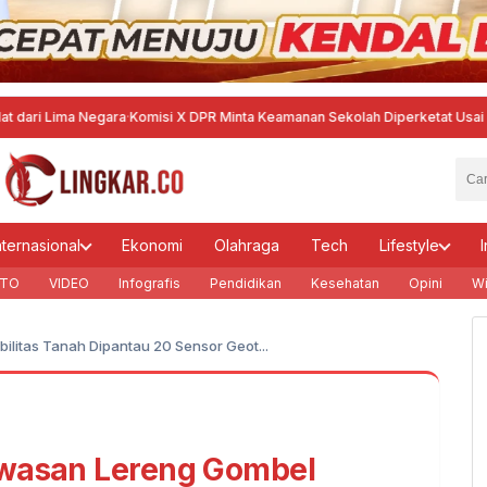
ma Negara
·
Komisi X DPR Minta Keamanan Sekolah Diperketat Usai Temuan Se
nternasional
Ekonomi
Olahraga
Tech
Lifestyle
I
TO
VIDEO
Infografis
Pendidikan
Kesehatan
Opini
Wi
litas Tanah Dipantau 20 Sensor Geot...
awasan Lereng Gombel