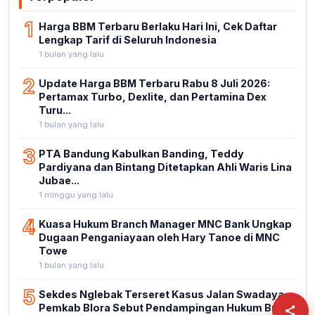
1
Harga BBM Terbaru Berlaku Hari Ini, Cek Daftar
Lengkap Tarif di Seluruh Indonesia
1 bulan yang lalu
2
Update Harga BBM Terbaru Rabu 8 Juli 2026:
Pertamax Turbo, Dexlite, dan Pertamina Dex
Turu...
1 bulan yang lalu
3
PTA Bandung Kabulkan Banding, Teddy
Pardiyana dan Bintang Ditetapkan Ahli Waris Lina
Jubae...
1 minggu yang lalu
4
Kuasa Hukum Branch Manager MNC Bank Ungkap
Dugaan Penganiayaan oleh Hary Tanoe di MNC
Towe
1 bulan yang lalu
5
Sekdes Nglebak Terseret Kasus Jalan Swadaya,
Pemkab Blora Sebut Pendampingan Hukum Bukan