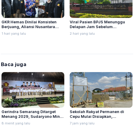
GKR Hemas Dinilai Konsisten
Viral Pasien BPJS Menunggu
Berjuang, Aliansi Nusantara
Delapan Jam Sebelum
Berikan Penghargaan Sebagai
Meninggal, Ini Penjelasan
1 hari yang lalu
2 hari yang lalu
Perempuan Pejuang Otonomi
Kemenkes
Daerah
Baca juga
Gerindra Semarang Ditarget
Sekolah Rakyat Permanen di
Menang 2029, Sudaryono Minta
Cepu Mulai Disiapkan,
Kader Turun ke Rakyat
Pematangan Lahan Telan
8 menit yang lalu
7 jam yang lalu
Rp12,63 Miliar