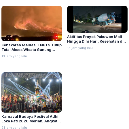
Aktifitas Proyek Pakuwon Mall
Hingga Dini Hari, Kesehatan dan
Kebakaran Meluas, TNBTS Tutup
Ketenangan Warga Gombel
15 jam yang lalu
Total Akses Wisata Gunung
Lama Terganggu
Bromo
13 jam yang lalu
Karnaval Budaya Festival Adhi
Loka Pati 2026 Meriah, Angkat
Keberagaman Budaya Daerah
21 jam yang lalu