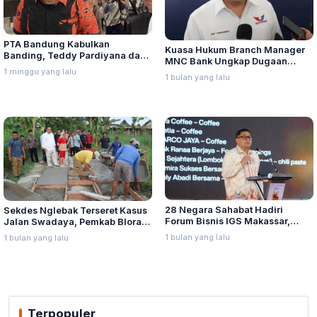
PTA Bandung Kabulkan
Kuasa Hukum Branch Manager
Banding, Teddy Pardiyana dan
MNC Bank Ungkap Dugaan
Bintang Ditetapkan Ahli Waris
1 minggu yang lalu
Penganiayaan oleh Hary Tanoe
1 bulan yang lalu
Lina Jubaedah
di MNC Towe
28 Negara Sahabat Hadiri
Sekdes Nglebak Terseret Kasus
Forum Bisnis IGS Makassar,
Jalan Swadaya, Pemkab Blora
Munafri Tawarkan Investasi
Sebut Pendampingan Hukum
1 bulan yang lalu
1 bulan yang lalu
Stadion Untia
Bukan Kewenangannya
Terpopuler