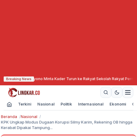
daryono Minta Kader Turun ke Rakyat
·
Sekolah Rakyat Permanen di Cepu Mul
Breaking News
Terkini
Nasional
Politik
Internasional
Ekonomi
Ol
Beranda
Nasional
KPK Ungkap Modus Dugaan Korupsi Silmy Karim, Rekening OB hingga
Kerabat Dipakai Tampung...