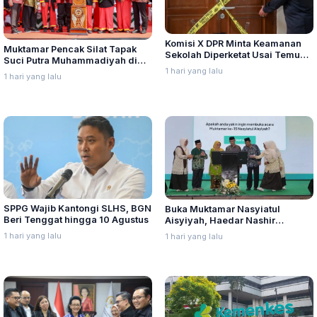
Komisi X DPR Minta Keamanan
Muktamar Pencak Silat Tapak
Sekolah Diperketat Usai Temuan
Suci Putra Muhammadiyah di
Senjata dan Narkotika
1 hari yang lalu
Semarang Hadirkan Pesilat dari
1 hari yang lalu
Lima Negara
SPPG Wajib Kantongi SLHS, BGN
Buka Muktamar Nasyiatul
Beri Tenggat hingga 10 Agustus
Aisyiyah, Haedar Nashir
Ingatkan Berorganisasi Untuk
1 hari yang lalu
1 hari yang lalu
Perjuangkan Nilai, Bukan
Sebatas Berkumpul