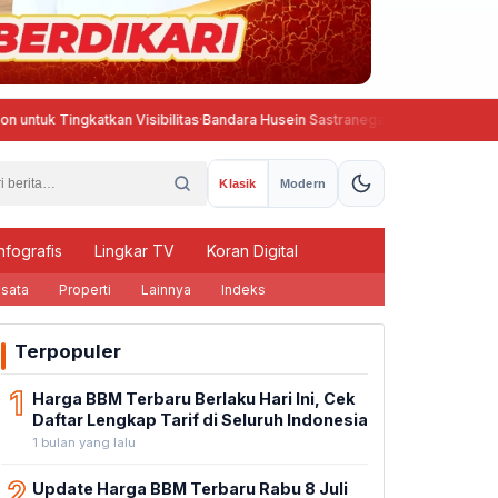
kan Visibilitas
·
Bandara Husein Sastranegara Kembali Beroperasi, Wings
Klasik
Modern
nfografis
Lingkar TV
Koran Digital
sata
Properti
Lainnya
Indeks
Terpopuler
1
Harga BBM Terbaru Berlaku Hari Ini, Cek
Daftar Lengkap Tarif di Seluruh Indonesia
1 bulan yang lalu
2
Update Harga BBM Terbaru Rabu 8 Juli