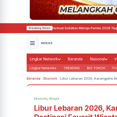
Demokrat Semarang Perkuat Soliditas Menuju Pemilu 2029
·
Tegas, Pemkot Ban
Breaking News
INDEKS
Lingkar Network
Beranda
Nasional
I
Lingkar Networks
TRENDING
BIO TOKOH
FO
Beranda
Ekonomi
Libur Lebaran 2026, Karangjahe B
Ekonomi
,
Wisata
Libur Lebaran 2026, Ka