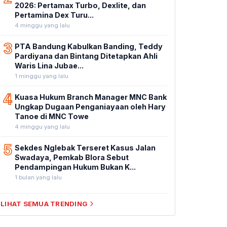
2026: Pertamax Turbo, Dexlite, dan
Pertamina Dex Turu...
4 minggu yang lalu
3
PTA Bandung Kabulkan Banding, Teddy
Pardiyana dan Bintang Ditetapkan Ahli
Waris Lina Jubae...
1 minggu yang lalu
4
Kuasa Hukum Branch Manager MNC Bank
Ungkap Dugaan Penganiayaan oleh Hary
Tanoe di MNC Towe
4 minggu yang lalu
5
Sekdes Nglebak Terseret Kasus Jalan
Swadaya, Pemkab Blora Sebut
Pendampingan Hukum Bukan K...
1 bulan yang lalu
LIHAT SEMUA TRENDING