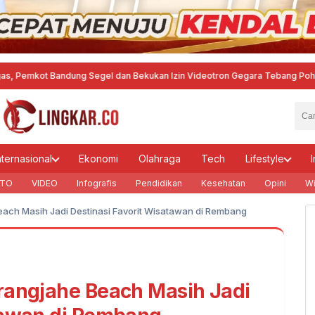
dung Segel dan Bekukan Izin Videotron Gegara Tebang Pohon untuk Tingkat
nternasional
Ekonomi
Olahraga
Tech
Lifestyle
I
TO
VIDEO
Infografis
Pendidikan
Kesehatan
Opini
Wi
each Masih Jadi Destinasi Favorit Wisatawan di Rembang
rangjahe Beach Masih Jadi