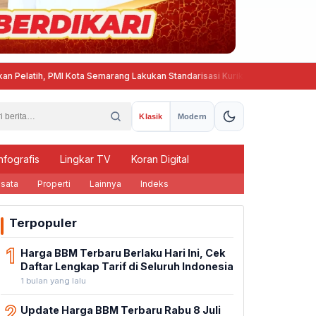
, PMI Kota Semarang Lakukan Standarisasi Kurikulum Pembinaan PMR dan K
Klasik
Modern
nfografis
Lingkar TV
Koran Digital
sata
Properti
Lainnya
Indeks
Terpopuler
1
Harga BBM Terbaru Berlaku Hari Ini, Cek
Daftar Lengkap Tarif di Seluruh Indonesia
1 bulan yang lalu
2
Update Harga BBM Terbaru Rabu 8 Juli