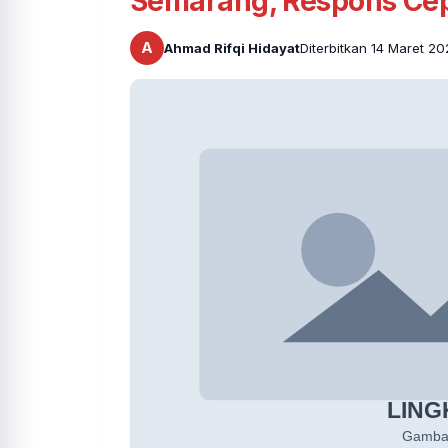
Semarang, Respons Cep
A
Ahmad Rifqi Hidayat
Diterbitkan 14 Maret 2