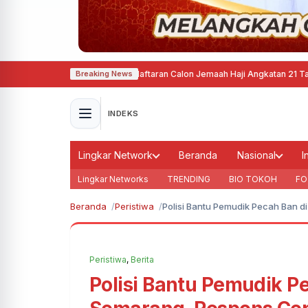
arang Mulai Buka Pendaftaran Calon Jemaah Haji Angkatan 21 Tahun 2027
·
Breaking News
INDEKS
Lingkar Network
Beranda
Nasional
I
Lingkar Networks
TRENDING
BIO TOKOH
FO
Beranda
Peristiwa
Polisi Bantu Pemudik Pecah Ban d
Peristiwa
,
Berita
Polisi Bantu Pemudik Pe