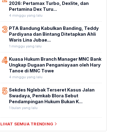
2026: Pertamax Turbo, Dexlite, dan
Pertamina Dex Turu...
4 minggu yang lalu
3
PTA Bandung Kabulkan Banding, Teddy
Pardiyana dan Bintang Ditetapkan Ahli
Waris Lina Jubae...
1 minggu yang lalu
4
Kuasa Hukum Branch Manager MNC Bank
Ungkap Dugaan Penganiayaan oleh Hary
Tanoe di MNC Towe
4 minggu yang lalu
5
Sekdes Nglebak Terseret Kasus Jalan
Swadaya, Pemkab Blora Sebut
Pendampingan Hukum Bukan K...
1 bulan yang lalu
LIHAT SEMUA TRENDING