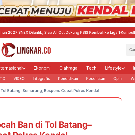
SNEX Dilantik, Siap All Out Dukung PSIS Kembali ke Liga 1
·
Kumpulkan Pelatih
nternasional
Ekonomi
Olahraga
Tech
Lifestyle
I
TO
VIDEO
Infografis
Pendidikan
Kesehatan
Opini
Wi
i Tol Batang–Semarang, Respons Cepat Polres Kendal
cah Ban di Tol Batang–