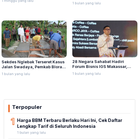
1 minggu yang lalu
Penganiayaan oleh Hary Tanoe
1 bulan yang lalu
Lina Jubaedah
di MNC Towe
28 Negara Sahabat Hadiri
Sekdes Nglebak Terseret Kasus
Forum Bisnis IGS Makassar,
Jalan Swadaya, Pemkab Blora
Munafri Tawarkan Investasi
Sebut Pendampingan Hukum
1 bulan yang lalu
1 bulan yang lalu
Stadion Untia
Bukan Kewenangannya
Terpopuler
1
Harga BBM Terbaru Berlaku Hari Ini, Cek Daftar
Lengkap Tarif di Seluruh Indonesia
1 bulan yang lalu