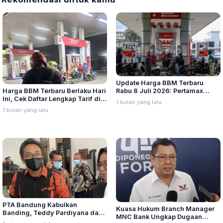
Update Harga BBM Terbaru
Harga BBM Terbaru Berlaku Hari
Rabu 8 Juli 2026: Pertamax
Ini, Cek Daftar Lengkap Tarif di
Turbo, Dexlite, dan Pertamina
1 bulan yang lalu
Seluruh Indonesia
Dex Turun
1 bulan yang lalu
PTA Bandung Kabulkan
Kuasa Hukum Branch Manager
Banding, Teddy Pardiyana dan
MNC Bank Ungkap Dugaan
Bintang Ditetapkan Ahli Waris