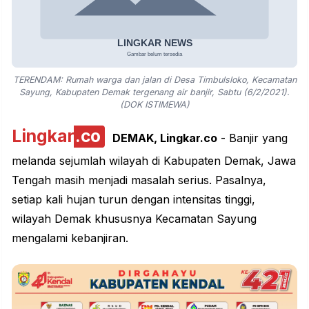
TERENDAM: Rumah warga dan jalan di Desa Timbulsloko, Kecamatan
Sayung, Kabupaten Demak tergenang air banjir, Sabtu (6/2/2021).
(DOK ISTIMEWA)
Lingkar
.co
DEMAK,
Lingkar.co
- Banjir yang
melanda sejumlah wilayah di
Kabupaten Demak
,
Jawa
Tengah
masih menjadi masalah serius. Pasalnya,
setiap kali hujan turun dengan intensitas tinggi,
wilayah Demak khususnya Kecamatan Sayung
mengalami kebanjiran.