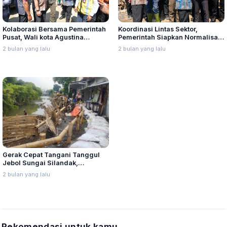
Koordinasi Lintas Sektor,
Kolaborasi Bersama Pemerintah
Pemerintah Siapkan Normalisasi
Pusat, Wali kota Agustina
Sungai Plumbon dan Huntara
Siapkan Penanganan Kongkret
2 bulan yang lalu
2 bulan yang lalu
Banjir di Mangkang Kulon
Gerak Cepat Tangani Tanggul
Jebol Sungai Silandak,
Penanganan Jangka Panjang
2 bulan yang lalu
Disiapkan
Rekomendasi untuk kamu