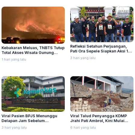
Refleksi Setahun Perjuangan,
Kebakaran Meluas, TNBTS Tutup
Pati Ora Sepele Siapkan Aksi 10–
Total Akses Wisata Gunung
13 Agustus
Bromo
3 hari yang lalu
1 hari yang lalu
Viral Pasien BPJS Menunggu
Viral Talud Penyangga KDMP
Delapan Jam Sebelum
Jrahi Pati Ambrol, Kini Mulai
Meninggal, Ini Penjelasan
Diperbaiki
3 hari yang lalu
6 hari yang lalu
Kemenkes