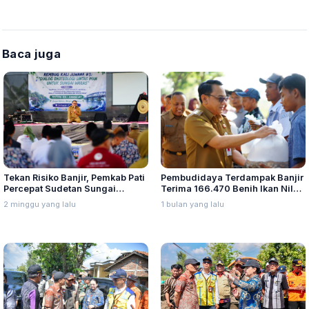
Baca juga
Tekan Risiko Banjir, Pemkab Pati
Pembudidaya Terdampak Banjir
Percepat Sudetan Sungai
Terima 166.470 Benih Ikan Nila,
Juwana
Pemkab Pati Percepat Pemulihan
2 minggu yang lalu
1 bulan yang lalu