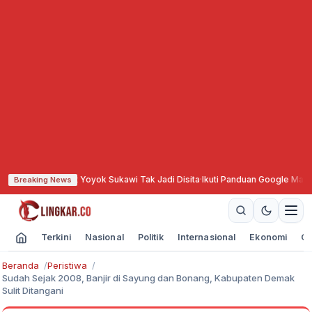
lapan Aset Yoyok Sukawi Tak Jadi Disita
·
Ikuti Panduan Google Map, Sopir T
Breaking News
Terkini
Nasional
Politik
Internasional
Ekonomi
Ol
Beranda
Peristiwa
Sudah Sejak 2008, Banjir di Sayung dan Bonang, Kabupaten Demak
Sulit Ditangani