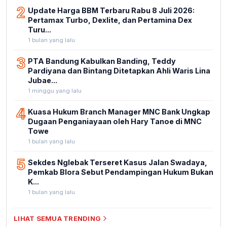
2
Update Harga BBM Terbaru Rabu 8 Juli 2026:
Pertamax Turbo, Dexlite, dan Pertamina Dex
Turu...
1 bulan yang lalu
3
PTA Bandung Kabulkan Banding, Teddy
Pardiyana dan Bintang Ditetapkan Ahli Waris Lina
Jubae...
1 minggu yang lalu
4
Kuasa Hukum Branch Manager MNC Bank Ungkap
Dugaan Penganiayaan oleh Hary Tanoe di MNC
Towe
1 bulan yang lalu
5
Sekdes Nglebak Terseret Kasus Jalan Swadaya,
Pemkab Blora Sebut Pendampingan Hukum Bukan
K...
1 bulan yang lalu
LIHAT SEMUA TRENDING