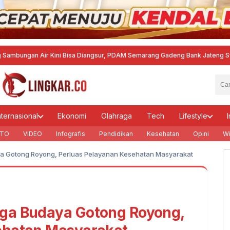
Air Kini Bisa Diangsur, PDAM Semarang Gadeng Bank Jateng Syariah
·
Gus I
nternasional
Ekonomi
Olahraga
Tech
Lifestyle
I
TO
VIDEO
Infografis
Pendidikan
Kesehatan
Opini
Wi
a Gotong Royong, Perluas Pelayanan Kesehatan Masyarakat
ga Budaya Gotong Royong,