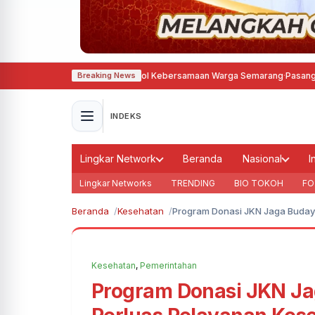
Tari Dug Dug Der, Simbol Kebersamaan Warga Semarang
·
Pasang Sambungan 
Breaking News
INDEKS
Lingkar Network
Beranda
Nasional
I
Lingkar Networks
TRENDING
BIO TOKOH
FO
Beranda
Kesehatan
Program Donasi JKN Jaga Buday
Kesehatan
,
Pemerintahan
Program Donasi JKN Ja