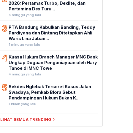
2026: Pertamax Turbo, Dexlite, dan
Pertamina Dex Turu...
4 minggu yang lalu
3
PTA Bandung Kabulkan Banding, Teddy
Pardiyana dan Bintang Ditetapkan Ahli
Waris Lina Jubae...
1 minggu yang lalu
4
Kuasa Hukum Branch Manager MNC Bank
Ungkap Dugaan Penganiayaan oleh Hary
Tanoe di MNC Towe
4 minggu yang lalu
5
Sekdes Nglebak Terseret Kasus Jalan
Swadaya, Pemkab Blora Sebut
Pendampingan Hukum Bukan K...
1 bulan yang lalu
LIHAT SEMUA TRENDING