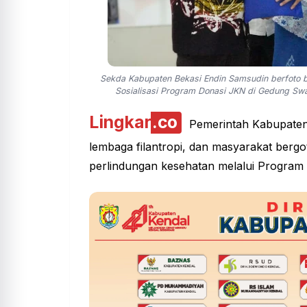
Sekda Kabupaten Bekasi Endin Samsudin berfoto 
Sosialisasi Program Donasi JKN di Gedung Swa
Lingkar
.co
Pemerintah Kabupaten B
lembaga filantropi, dan masyarakat ber
perlindungan
kesehatan melalui Program