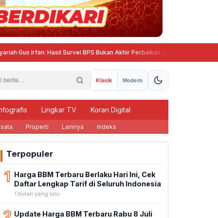
rfan: Hasil Survei BPS Bukan Akhir Perbaikan Layanan, Evaluasi Penyelengga
Klasik
Modern
nfografis
Lingkar TV
Koran Digital
sata
Properti
Lainnya
Indeks
Terpopuler
1
Harga BBM Terbaru Berlaku Hari Ini, Cek
Daftar Lengkap Tarif di Seluruh Indonesia
1 bulan yang lalu
2
Update Harga BBM Terbaru Rabu 8 Juli