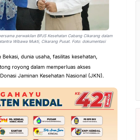
bersama perwakilan BPJS Kesehatan Cabang Cikarang dalam
tantra Wibawa Mukti, Cikarang Pusat. Foto: dokumentasi
ekasi, dunia usaha, fasilitas kesehatan,
gotong royong dalam memperluas akses
 Donasi Jaminan Kesehatan Nasional (JKN).