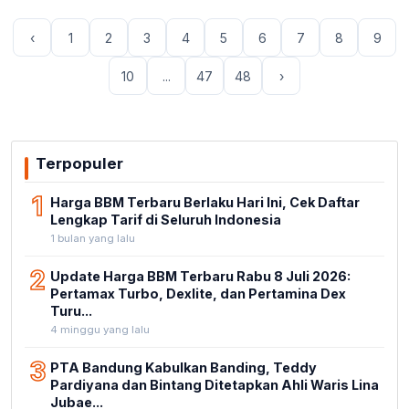
‹
1
2
3
4
5
6
7
8
9
10
...
47
48
›
Terpopuler
1
Harga BBM Terbaru Berlaku Hari Ini, Cek Daftar
Lengkap Tarif di Seluruh Indonesia
1 bulan yang lalu
2
Update Harga BBM Terbaru Rabu 8 Juli 2026:
Pertamax Turbo, Dexlite, dan Pertamina Dex
Turu...
4 minggu yang lalu
3
PTA Bandung Kabulkan Banding, Teddy
Pardiyana dan Bintang Ditetapkan Ahli Waris Lina
Jubae...