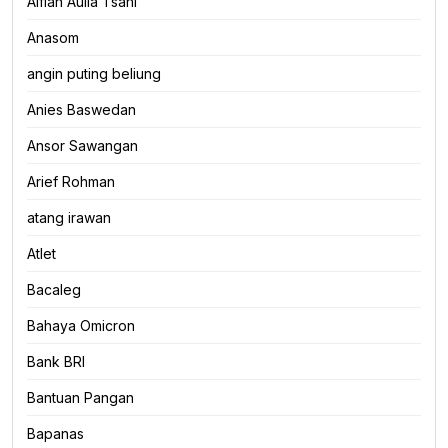
Alfian Aulia Tsani
Anasom
angin puting beliung
Anies Baswedan
Ansor Sawangan
Arief Rohman
atang irawan
Atlet
Bacaleg
Bahaya Omicron
Bank BRI
Bantuan Pangan
Bapanas