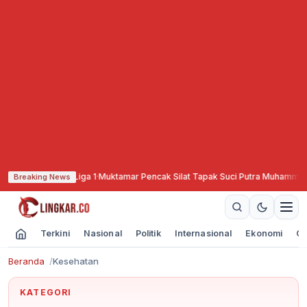
 Kembali ke Liga 1
·
Muktamar Pencak Silat Tapak Suci Putra Muhammadiyah di
Breaking News
Terkini
Nasional
Politik
Internasional
Ekonomi
Ol
Beranda
Kesehatan
KATEGORI