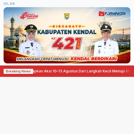
IKLAN
Ora Sepele Siapkan Aksi 10–13 Agustus
·
Dari Langkah Kecil Menuju Manfaat B
Breaking News