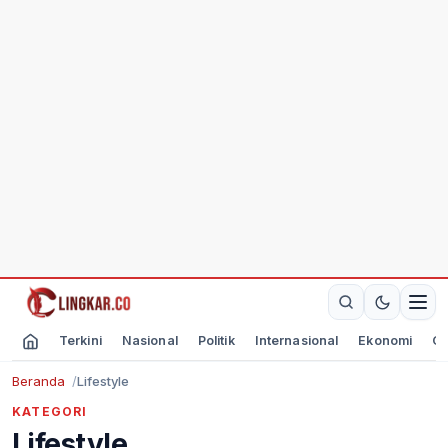
Terkini
Nasional
Politik
Internasional
Ekonomi
Ol
Beranda
Lifestyle
KATEGORI
Lifestyle