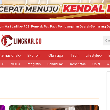
i ke-703, Pemkab Pati Pacu Pembangunan Daerah
·
Semarang Gandeng Pranc
nternasional
Ekonomi
Olahraga
Tech
Lifestyle
I
TO
VIDEO
Infografis
Pendidikan
Kesehatan
Opini
Wi