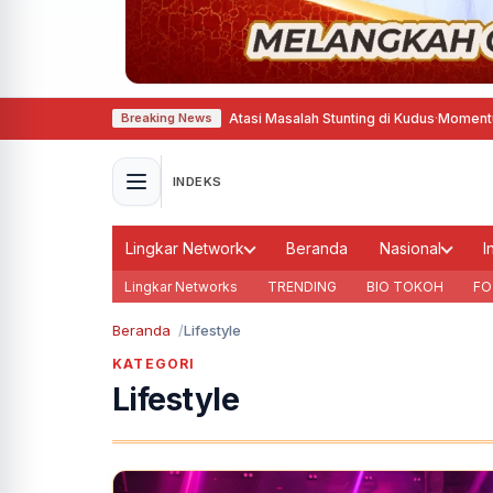
ter Gizine Bener Bantu Atasi Masalah Stunting di Kudus
·
Momentum Hari Jad
Breaking News
INDEKS
Lingkar Network
Beranda
Nasional
I
Lingkar Networks
TRENDING
BIO TOKOH
FO
Beranda
Lifestyle
KATEGORI
Lifestyle