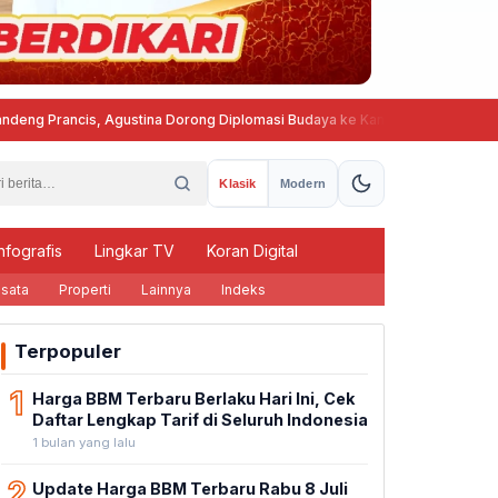
is, Agustina Dorong Diplomasi Budaya ke Kancah Global
Program Bel
Klasik
Modern
nfografis
Lingkar TV
Koran Digital
sata
Properti
Lainnya
Indeks
Terpopuler
1
Harga BBM Terbaru Berlaku Hari Ini, Cek
Daftar Lengkap Tarif di Seluruh Indonesia
1 bulan yang lalu
2
Update Harga BBM Terbaru Rabu 8 Juli