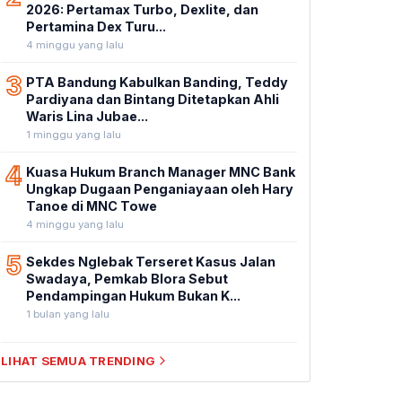
2026: Pertamax Turbo, Dexlite, dan
Pertamina Dex Turu...
4 minggu yang lalu
3
PTA Bandung Kabulkan Banding, Teddy
Pardiyana dan Bintang Ditetapkan Ahli
Waris Lina Jubae...
1 minggu yang lalu
4
Kuasa Hukum Branch Manager MNC Bank
Ungkap Dugaan Penganiayaan oleh Hary
Tanoe di MNC Towe
4 minggu yang lalu
5
Sekdes Nglebak Terseret Kasus Jalan
Swadaya, Pemkab Blora Sebut
Pendampingan Hukum Bukan K...
1 bulan yang lalu
LIHAT SEMUA TRENDING