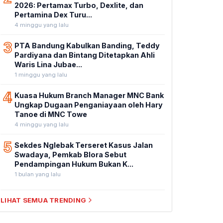
2026: Pertamax Turbo, Dexlite, dan
Pertamina Dex Turu...
4 minggu yang lalu
3
PTA Bandung Kabulkan Banding, Teddy
Pardiyana dan Bintang Ditetapkan Ahli
Waris Lina Jubae...
1 minggu yang lalu
4
Kuasa Hukum Branch Manager MNC Bank
Ungkap Dugaan Penganiayaan oleh Hary
Tanoe di MNC Towe
4 minggu yang lalu
5
Sekdes Nglebak Terseret Kasus Jalan
Swadaya, Pemkab Blora Sebut
Pendampingan Hukum Bukan K...
1 bulan yang lalu
LIHAT SEMUA TRENDING