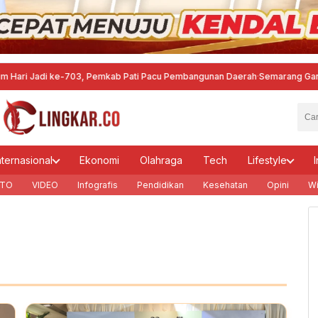
di ke-703, Pemkab Pati Pacu Pembangunan Daerah
·
Semarang Gandeng Pran
nternasional
Ekonomi
Olahraga
Tech
Lifestyle
I
TO
VIDEO
Infografis
Pendidikan
Kesehatan
Opini
Wi