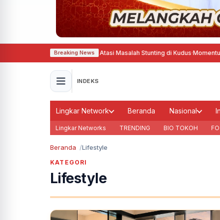
nter Gizine Bener Bantu Atasi Masalah Stunting di Kudus
·
Momentum Hari Ja
Breaking News
INDEKS
Lingkar Network
Beranda
Nasional
I
Lingkar Networks
TRENDING
BIO TOKOH
FO
Beranda
Lifestyle
KATEGORI
Lifestyle