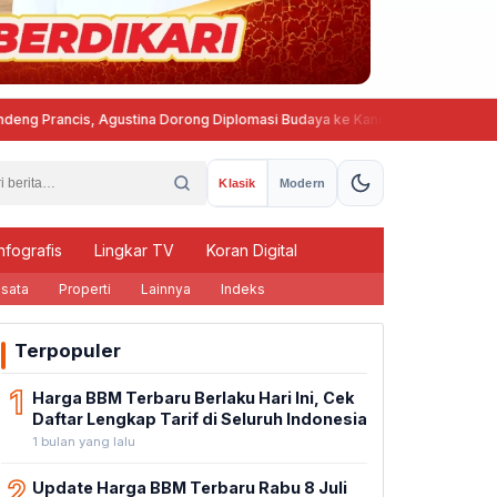
cis, Agustina Dorong Diplomasi Budaya ke Kancah Global
Program Be
Klasik
Modern
nfografis
Lingkar TV
Koran Digital
sata
Properti
Lainnya
Indeks
Terpopuler
1
Harga BBM Terbaru Berlaku Hari Ini, Cek
Daftar Lengkap Tarif di Seluruh Indonesia
1 bulan yang lalu
2
Update Harga BBM Terbaru Rabu 8 Juli