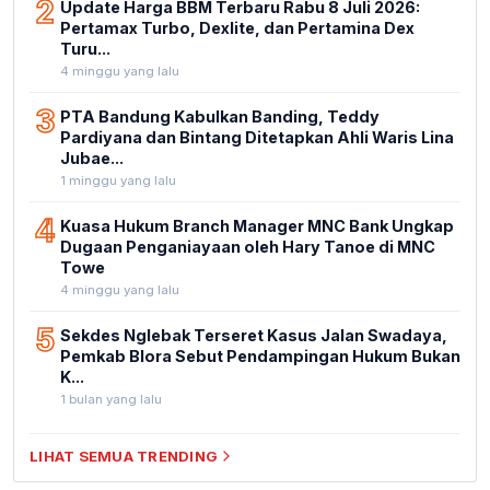
2
Update Harga BBM Terbaru Rabu 8 Juli 2026:
Pertamax Turbo, Dexlite, dan Pertamina Dex
Turu...
4 minggu yang lalu
3
PTA Bandung Kabulkan Banding, Teddy
Pardiyana dan Bintang Ditetapkan Ahli Waris Lina
Jubae...
1 minggu yang lalu
4
Kuasa Hukum Branch Manager MNC Bank Ungkap
Dugaan Penganiayaan oleh Hary Tanoe di MNC
Towe
4 minggu yang lalu
5
Sekdes Nglebak Terseret Kasus Jalan Swadaya,
Pemkab Blora Sebut Pendampingan Hukum Bukan
K...
1 bulan yang lalu
LIHAT SEMUA TRENDING