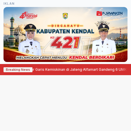
IKLAN
ang Terbesar Garis Kemiskinan di Jateng
·
Alfamart Gandeng 6 UMKM Semar
Breaking News