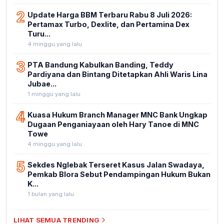
2
Update Harga BBM Terbaru Rabu 8 Juli 2026:
Pertamax Turbo, Dexlite, dan Pertamina Dex
Turu...
4 minggu yang lalu
3
PTA Bandung Kabulkan Banding, Teddy
Pardiyana dan Bintang Ditetapkan Ahli Waris Lina
Jubae...
1 minggu yang lalu
4
Kuasa Hukum Branch Manager MNC Bank Ungkap
Dugaan Penganiayaan oleh Hary Tanoe di MNC
Towe
4 minggu yang lalu
5
Sekdes Nglebak Terseret Kasus Jalan Swadaya,
Pemkab Blora Sebut Pendampingan Hukum Bukan
K...
1 bulan yang lalu
LIHAT SEMUA TRENDING