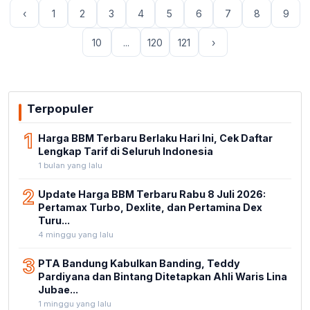
‹
1
2
3
4
5
6
7
8
9
10
...
120
121
›
Terpopuler
1
Harga BBM Terbaru Berlaku Hari Ini, Cek Daftar
Lengkap Tarif di Seluruh Indonesia
1 bulan yang lalu
2
Update Harga BBM Terbaru Rabu 8 Juli 2026:
Pertamax Turbo, Dexlite, dan Pertamina Dex
Turu...
4 minggu yang lalu
3
PTA Bandung Kabulkan Banding, Teddy
Pardiyana dan Bintang Ditetapkan Ahli Waris Lina
Jubae...
1 minggu yang lalu