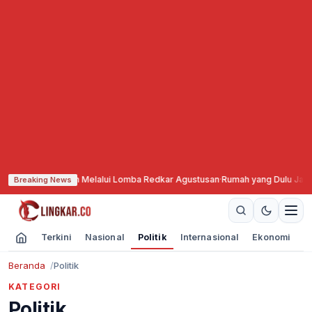
n Melalui Lomba Redkar Agustusan
·
Rumah yang Dulu Jadi Tempat Pulang, 
Breaking News
Terkini
Nasional
Politik
Internasional
Ekonomi
O
Beranda
Politik
KATEGORI
Politik