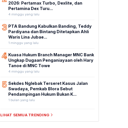
2026: Pertamax Turbo, Dexlite, dan
Pertamina Dex Turu...
4 minggu yang lalu
3
PTA Bandung Kabulkan Banding, Teddy
Pardiyana dan Bintang Ditetapkan Ahli
Waris Lina Jubae...
1 minggu yang lalu
4
Kuasa Hukum Branch Manager MNC Bank
Ungkap Dugaan Penganiayaan oleh Hary
Tanoe di MNC Towe
4 minggu yang lalu
5
Sekdes Nglebak Terseret Kasus Jalan
Swadaya, Pemkab Blora Sebut
Pendampingan Hukum Bukan K...
1 bulan yang lalu
LIHAT SEMUA TRENDING