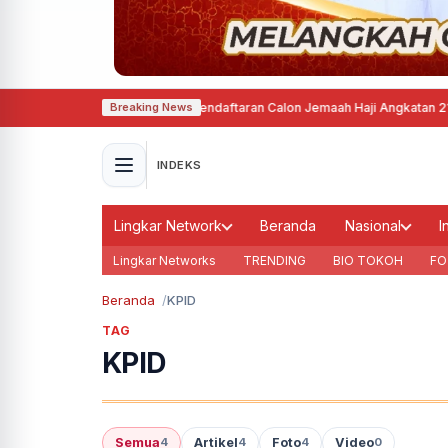
ta Semarang Mulai Buka Pendaftaran Calon Jemaah Haji Angkatan 21 Tahun
Breaking News
INDEKS
Lingkar Network
Beranda
Nasional
I
Lingkar Networks
TRENDING
BIO TOKOH
FO
Beranda
KPID
TAG
KPID
Semua
Artikel
Foto
Video
4
4
4
0