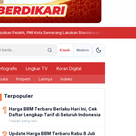
elatih, PMI Kota Semarang Lakukan Standarisasi Kurikulum Pembinaan PMR
Klasik
Modern
nfografis
Lingkar TV
Koran Digital
sata
Properti
Lainnya
Indeks
Terpopuler
1
Harga BBM Terbaru Berlaku Hari Ini, Cek
Daftar Lengkap Tarif di Seluruh Indonesia
1 bulan yang lalu
2
Update Harga BBM Terbaru Rabu 8 Juli