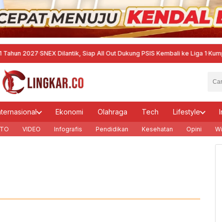
 2027
·
SNEX Dilantik, Siap All Out Dukung PSIS Kembali ke Liga 1
·
Kumpulkan P
nternasional
Ekonomi
Olahraga
Tech
Lifestyle
I
TO
VIDEO
Infografis
Pendidikan
Kesehatan
Opini
Wi