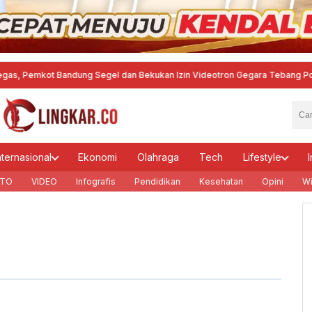
mkot Bandung Segel dan Bekukan Izin Videotron Gegara Tebang Pohon untuk
nternasional
Ekonomi
Olahraga
Tech
Lifestyle
I
TO
VIDEO
Infografis
Pendidikan
Kesehatan
Opini
Wi