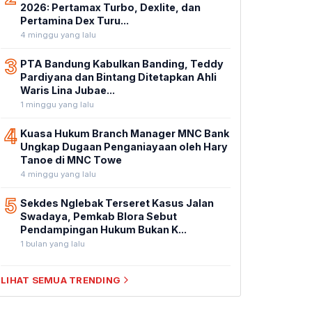
2026: Pertamax Turbo, Dexlite, dan
Pertamina Dex Turu...
4 minggu yang lalu
3
PTA Bandung Kabulkan Banding, Teddy
Pardiyana dan Bintang Ditetapkan Ahli
Waris Lina Jubae...
1 minggu yang lalu
4
Kuasa Hukum Branch Manager MNC Bank
Ungkap Dugaan Penganiayaan oleh Hary
Tanoe di MNC Towe
4 minggu yang lalu
5
Sekdes Nglebak Terseret Kasus Jalan
Swadaya, Pemkab Blora Sebut
Pendampingan Hukum Bukan K...
1 bulan yang lalu
LIHAT SEMUA TRENDING