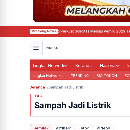
u Asri, Demokrat Semarang Perkuat Soliditas Menuju Pemilu 2029
·
Tegas, Pe
Breaking News
INDEKS
Lingkar Network
Beranda
Nasional
I
Lingkar Networks
TRENDING
BIO TOKOH
FO
Beranda
Sampah Jadi Listrik
TAG
Sampah Jadi Listrik
Semua
Artikel
Foto
Video
2
2
2
0