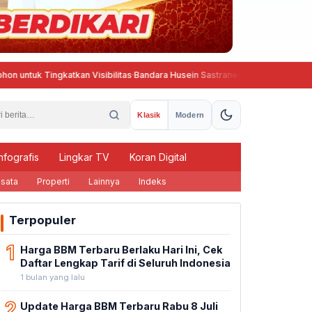
 Tingkatkan Visibilitas
·
Bandara Husein Sastranegara Kembali Beroperasi
Klasik
Modern
nfografis
Lingkar TV
Koran Digital
sata
Properti
Lainnya
Indeks
Terpopuler
1
Harga BBM Terbaru Berlaku Hari Ini, Cek
Daftar Lengkap Tarif di Seluruh Indonesia
1 bulan yang lalu
2
Update Harga BBM Terbaru Rabu 8 Juli